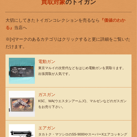
買取対象
のトイガン
大切にしてきたトイガンコレクションを売るなら
『価値のわか
る』
当店へ
※[>]マークのあるカテゴリはクリックすると更に詳細をご覧いた
だけます。
電動ガン
東京マルイの次世代などをはじめ電動ガンを買取ります。
出張買取が人気です。
ガスガン
KSC、WA(ウエスタンアームズ)、マルゼンなどのガスガン
をお売り下さい。
エアガン
タカトク・マツシロのSS-9000やスーパーXエアコッキング