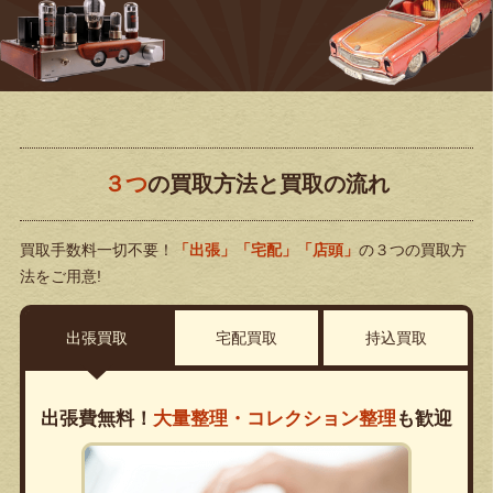
３つ
の買取方法と買取の流れ
買取手数料一切不要！
「出張」「宅配」「店頭」
の３つの買取方
法をご用意!
出張買取
宅配買取
持込買取
出張費無料！
大量整理・コレクション整理
も歓迎