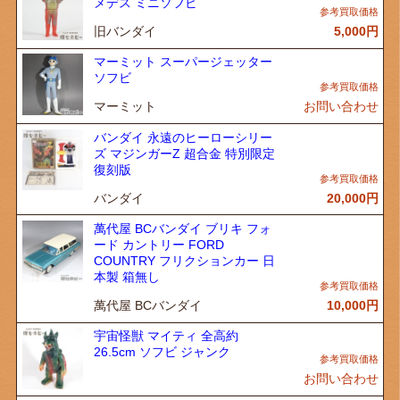
メデス ミニソフビ
旧バンダイ
5,000
円
マーミット スーパージェッター
ソフビ
マーミット
お問い合わせ
バンダイ 永遠のヒーローシリー
ズ マジンガーZ 超合金 特別限定
復刻版
バンダイ
20,000
円
萬代屋 BCバンダイ ブリキ フォ
ード カントリー FORD
COUNTRY フリクションカー 日
本製 箱無し
萬代屋 BCバンダイ
10,000
円
宇宙怪獣 マイティ 全高約
26.5cm ソフビ ジャンク
お問い合わせ