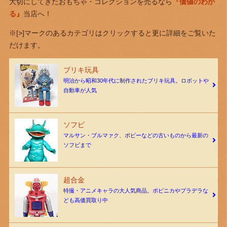
大切にしてきたおもちゃ・コレクションを売るなら
『価値のわか
る』
当店へ！
※[>]マークのあるカテゴリはクリックすると更に詳細をご覧いた
だけます。
ブリキ玩具
明治から昭和30年代に制作されたブリキ玩具。ロボットや
自動車が人気
ソフビ
マルサン・ブルマァク、ポピーなどの古いものから最新の
ソフビまで
超合金
特撮・アニメキャラの大人気商品。ポピニカやプラデラな
ども高価買取り中