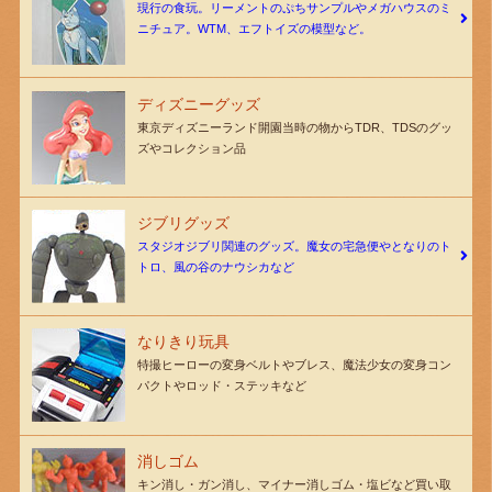
現行の食玩。リーメントのぷちサンプルやメガハウスのミ
ニチュア。WTM、エフトイズの模型など。
ディズニーグッズ
東京ディズニーランド開園当時の物からTDR、TDSのグッ
ズやコレクション品
ジブリグッズ
スタジオジブリ関連のグッズ。魔女の宅急便やとなりのト
トロ、風の谷のナウシカなど
なりきり玩具
特撮ヒーローの変身ベルトやブレス、魔法少女の変身コン
パクトやロッド・ステッキなど
消しゴム
キン消し・ガン消し、マイナー消しゴム・塩ビなど買い取