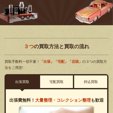
３つ
の買取方法と買取の流れ
買取手数料一切不要！
「出張」「宅配」「店頭」
の３つの買取方
法をご用意!
出張買取
宅配買取
持込買取
出張費無料！
大量整理・コレクション整理
も歓迎