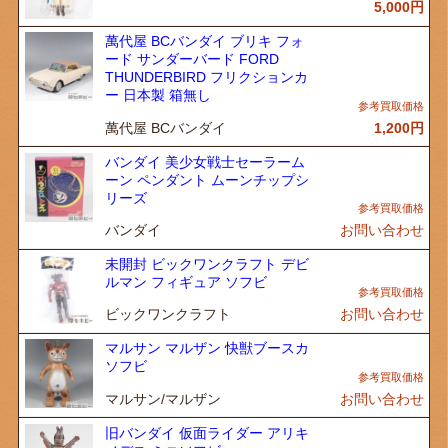
5,000
円
萬代屋 BCバンダイ ブリキ フォ
ード サンダーバード FORD
THUNDERBIRD フリクションカ
ー 日本製 箱無し
萬代屋 BCバンダイ
1,200
円
バンダイ 美少女戦士セーラーム
ーン ペンダント ムーンチップシ
リーズ
バンダイ
お問い合わせ
未開封 ビックワンクラフト デビ
ルマン フィギュア ソフビ
ビックワンクラフト
お問い合わせ
マルサン マルザン 快獣ブースカ
ソフビ
マルサン/マルザン
お問い合わせ
旧バンダイ 仮面ライダー アリキ