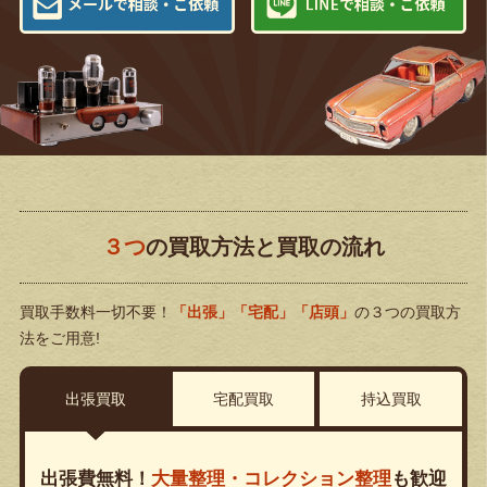
３つ
の買取方法と買取の流れ
買取手数料一切不要！
「出張」「宅配」「店頭」
の３つの買取方
法をご用意!
出張買取
宅配買取
持込買取
出張費無料！
大量整理・コレクション整理
も歓迎