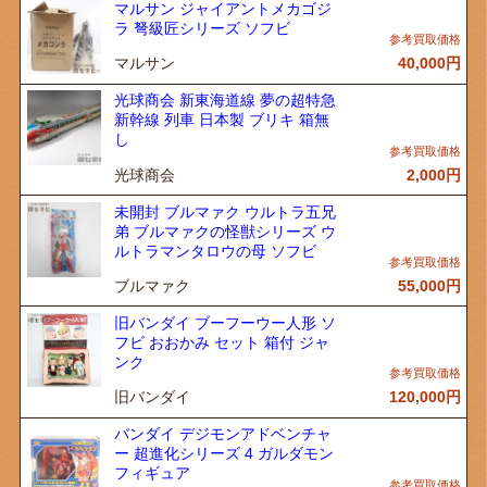
マルサン ジャイアントメカゴジ
ラ 弩級匠シリーズ ソフビ
マルサン
40,000
円
光球商会 新東海道線 夢の超特急
新幹線 列車 日本製 ブリキ 箱無
し
光球商会
2,000
円
未開封 ブルマァク ウルトラ五兄
弟 ブルマァクの怪獣シリーズ ウ
ルトラマンタロウの母 ソフビ
ブルマァク
55,000
円
旧バンダイ ブーフーウー人形 ソ
フビ おおかみ セット 箱付 ジャ
ンク
旧バンダイ
120,000
円
バンダイ デジモンアドベンチャ
ー 超進化シリーズ 4 ガルダモン
フィギュア