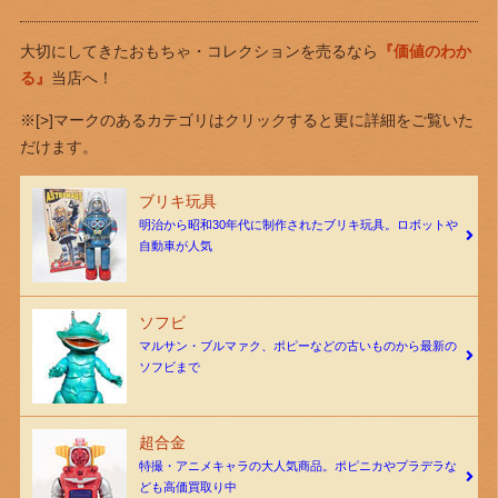
大切にしてきたおもちゃ・コレクションを売るなら
『価値のわか
る』
当店へ！
※[>]マークのあるカテゴリはクリックすると更に詳細をご覧いた
だけます。
ブリキ玩具
明治から昭和30年代に制作されたブリキ玩具。ロボットや
自動車が人気
ソフビ
マルサン・ブルマァク、ポピーなどの古いものから最新の
ソフビまで
超合金
特撮・アニメキャラの大人気商品。ポピニカやプラデラな
ども高価買取り中