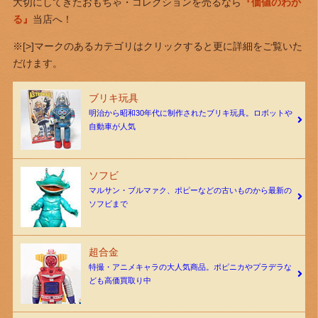
大切にしてきたおもちゃ・コレクションを売るなら
『価値のわか
る』
当店へ！
※[>]マークのあるカテゴリはクリックすると更に詳細をご覧いた
だけます。
ブリキ玩具
明治から昭和30年代に制作されたブリキ玩具。ロボットや
自動車が人気
ソフビ
マルサン・ブルマァク、ポピーなどの古いものから最新の
ソフビまで
超合金
特撮・アニメキャラの大人気商品。ポピニカやプラデラな
ども高価買取り中