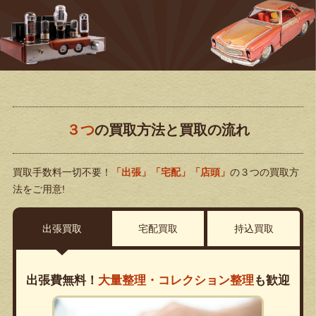
３つ
の買取方法と買取の流れ
買取手数料一切不要！
「出張」「宅配」「店頭」
の３つの買取方
法をご用意!
出張買取
宅配買取
持込買取
出張費無料！
大量整理・コレクション整理
も歓迎