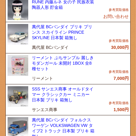
RUNE 内藤ルネ 女の子 民族衣装
陶器人形 貯金箱
お問い合わせ
萬代屋 BCバンダイ ブリキ プリ
ンス スカイライン PRINCE
SKYLINE 日本製 箱無し
萬代屋 BCバンダイ
30,000
円
リーメント ぷちサンプル 麗しき
モダンガール 未開封 1BOX 全8
種セット
リーメント
7,000
円
SSS サンエス商事 オールドタイ
マー クラシックカー ミニカー
日本製 ブリキ 箱無し
サンエス商事
1,500
円
萬代屋 BCバンダイ フォルクス
ワーゲン VOLKSWAGEN VW タ
イプ2 トラック 日本製 ブリキ 箱