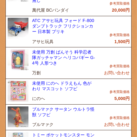
無し
萬代屋 BCバンダイ
20,000
円
ATC アサヒ玩具 フォード F-800
ダンプトラック フリクションカ
ー 日本製 ブリキ
アサヒ玩具
1,500
円
未使用 万創 ばんそう 科学忍者
隊ガッチャマン ヘリコバギー G-
4号 人形つき
万創
お問い合わせ
未使用 にのへ ドラえもん 色が
わり マスコット ソフビ
にのへ
5,000
円
ブルマァク サータン ウルトラ怪
獣 ソフビ
ブルマァク
お問い合わせ
トミー ポケットモンスター モン