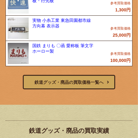
板・行先板
1,300
円
実物 小糸工業 東急田園都市線
方向幕 表示器
25,000
円
国鉄 まりも 〇函 愛称板 筆文字
ホーロー製
100,000
円
鉄道グッズ・廃品の買取価格一覧へ
鉄道グッズ・廃品の買取実績