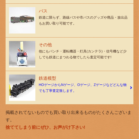
バス
鉄道に限らず、路線バスや市バスのグッズや廃品・放出品
もお買い取り可能です。
その他
他にもパンチ・運転機器・灯具(カンテラ)・信号機など少
しでも鉄道にまつわる物でしたら査定可能です!
鉄道模型
HOゲージからNゲージ、Oゲージ、Zゲージなどどんな物
でも丁寧査定致します。
掲載されてないものでも買い取り出来るものがたくさんございま
す。
捨ててしまう前にぜひ、お声がけ下さい!