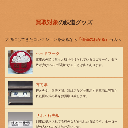
買取対象
の鉄道グッズ
大切にしてきたコレクションを売るなら
『価値のわかる』
当店へ
ヘッドマーク
電車の先頭に堂々と取り付けられているロゴマーク。タマ
数が少ないので高額になることは多々あります。
方向幕
行き先や、運行区間、路線名などを表示する車両に設置さ
れた回転式の幕をお買取り致します。
サボ・行先板
列車に提示されてる行先などを示した看板です。ホーロー
製の古いものが人気が高いです。