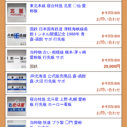
東北本線 寝台特急 北星 〇仙 愛
称板
お問い合わせ
国鉄 日本国有鉄道 津軽海峡線函
館トンネル開通記念 1988年 青
森-函館 サボ 行先板
お問い合わせ
当時物 古い 相模線 橋本-茅ヶ崎
愛称板 行先板 サボ
国鉄
20,000
円
JR北海道 公式販売廃品 森-函館
森-大沼 行先板 サボ
お問い合わせ
寝台特急 北斗星 上野-札幌 愛称
板 行先板 ホーロー看板
お問い合わせ
当時物 快速 プラ製 ◯門 愛称