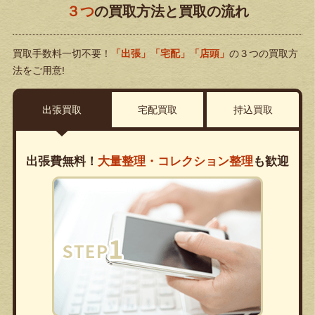
３つ
の買取方法と買取の流れ
買取手数料一切不要！
「出張」「宅配」「店頭」
の３つの買取方
法をご用意!
出張買取
宅配買取
持込買取
出張費無料！
大量整理・コレクション整理
も歓迎