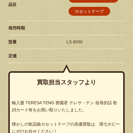
品目
カセットテープ
発売時期
型番
LS-8030
定価
買取担当スタッフより
輸入盤 TERESA TENG 鄧麗君 テレサ・テン 祖母的話 歌
詞カード有をお買い取りいたしました。
懐かしの歌謡曲カセットテープの高価買取は、環七ホビー
にぜひお任せください！