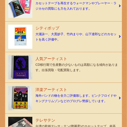
カセットテープを再生するウォークマンやプレーヤー・ラ
ジカセの買取にも力を入れております。
シティポップ
大瀧詠一、大貫妙子、竹内まりや、山下達郎などのカセッ
トを高く評価中。
人気アーティスト
CD移行期で生産数の少ないものは高額になる傾向がありま
す。出張買取・宅配買取します。
洋楽アーティスト
海外バンドの物を全力ご評価致します。ピンクフロイドや
キングクリムゾンなどのプログレ勢探しています。
テレサテン
台湾の歌姫テレサ・テン(鄧麗君)のカセットテープ、超高