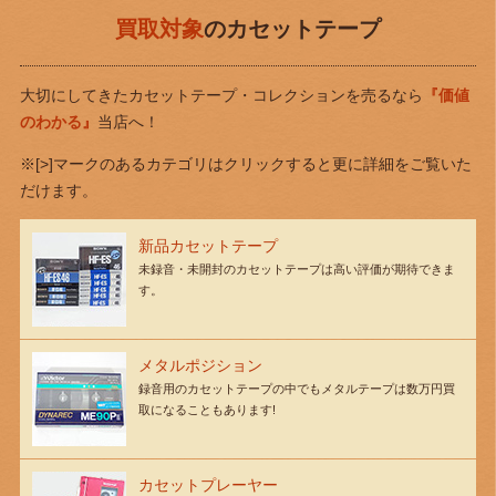
買取対象
のカセットテープ
大切にしてきたカセットテープ・コレクションを売るなら
『価値
のわかる』
当店へ！
※[>]マークのあるカテゴリはクリックすると更に詳細をご覧いた
だけます。
新品カセットテープ
未録音・未開封のカセットテープは高い評価が期待できま
す。
メタルポジション
録音用のカセットテープの中でもメタルテープは数万円買
取になることもあります!
カセットプレーヤー