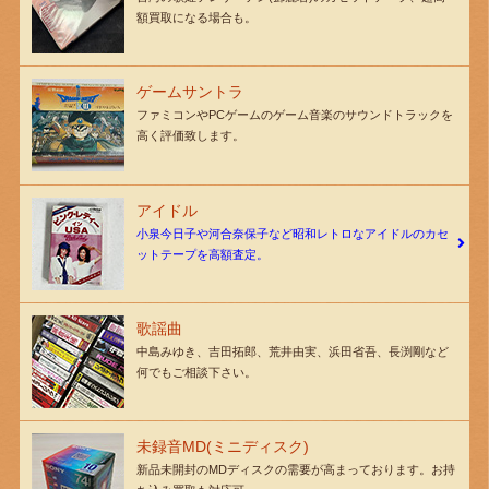
額買取になる場合も。
ゲームサントラ
ファミコンやPCゲームのゲーム音楽のサウンドトラックを
高く評価致します。
アイドル
小泉今日子や河合奈保子など昭和レトロなアイドルのカセ
ットテープを高額査定。
歌謡曲
中島みゆき、吉田拓郎、荒井由実、浜田省吾、長渕剛など
何でもご相談下さい。
未録音MD(ミニディスク)
新品未開封のMDディスクの需要が高まっております。お持