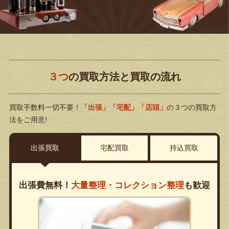
３つ
の買取方法と買取の流れ
買取手数料一切不要！
「出張」「宅配」「店頭」
の３つの買取方
法をご用意!
出張買取
宅配買取
持込買取
出張費無料！
大量整理・コレクション整理
も歓迎