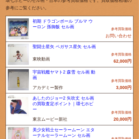
環七ホビーのセル画・台本の参考買取価格です。買取価格相場の
参考にご覧ください。
初期 ドラゴンボール ブルマ ウ
ーロン 孫御飯 セル画
お問い合わせ
聖闘士星矢 ペガサス星矢 セル画
東映動画
62,000
円
宇宙戦艦ヤマト2 森雪 セル画 動
画
アカデミー製作
3,000
円
あしたのジョー2 矢吹丈 セル画
の買取査定ポイント｜環七ホビ
ー
東京ムービー新社
20,000
円
美少女戦士セーラームーン エタ
ーナルセーラームーン セル画