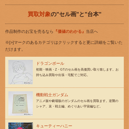
買取対象
の"セル画"と"台本"
作品制作のお宝を売るなら
『価値のわかる』
当店へ
※[>]マークのあるカテゴリはクリックすると更に詳細をご覧いた
だけます。
ドラゴンボール
初期・映画・Z・GTのセル画を高価買い取り致します。お
持ち込み買取や出張・宅配でご対応。
機動戦士ガンダム
アニメ版や劇場版のガンダムのセル画を買取ます。逆襲の
シャア、哀・戦士編、めぐりあい宇宙編など。
キューティーハニー