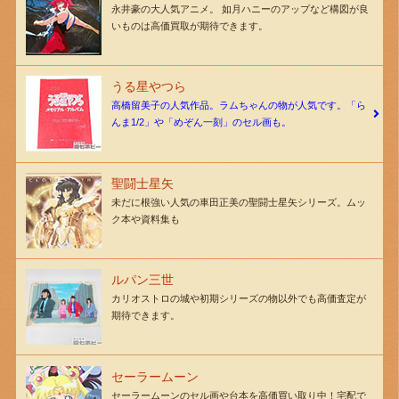
永井豪の大人気アニメ。 如月ハニーのアップなど構図が良
いものは高価買取が期待できます。
うる星やつら
高橋留美子の人気作品。ラムちゃんの物が人気です。「ら
んま1/2」や「めぞん一刻」のセル画も。
聖闘士星矢
未だに根強い人気の車田正美の聖闘士星矢シリーズ。ムッ
ク本や資料集も
ルパン三世
カリオストロの城や初期シリーズの物以外でも高価査定が
期待できます。
セーラームーン
セーラームーンのセル画や台本を高価買い取り中！宅配で