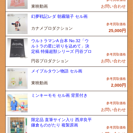
東映動画
お問い合わせ
幻夢戦記レダ 朝霧陽子 セル画
カナメプロダクション
25,000
円
ウルトラマンA 台本 No.32「ウ
ルトラの星に祈りを込めて」決
定稿 特撮超獣シリーズ 円谷プロ
円谷プロダクション
お問い合わせ
メイプルタウン物語 セル画
東映動画
2,000
円
ミンキーモモ セル画 背景付き
お問い合わせ
限定品 直筆サイン入り 西岸良平
鎌倉ものがたり 複製原画