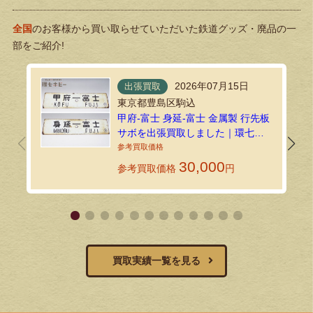
全国
のお客様から買い取らせていただいた鉄道グッズ・廃品の一
部をご紹介!
2026年07月15日
出張買取
東京都豊島区駒込
甲府-富士 身延-富士 金属製 行先板
サボを出張買取しました｜環七ホ
ビー
30,000
参考買取価格
円
買取実績一覧を見る