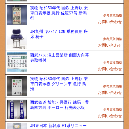
実物 昭和50年代 国鉄 上野駅 乗
車口表示板 急行 佐渡57号 新潟
行
お問い合わせ
JR九州 キハ47-128 乗務員用 座
席 椅子
お問い合わせ
西武バス 滝山営業所 側面方向幕
巻取機付
お問い合わせ
実物 昭和50年代 国鉄 上野駅 乗
車口表示板 グリーン車 急行 鳥
海
お問い合わせ
西武鉄道 飯能・吾野行 練馬・豊
島園方面 ホーロー 行先表示板
お問い合わせ
JR東日本 新幹線 E1系リニュー