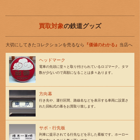
買取対象
の鉄道グッズ
大切にしてきたコレクションを売るなら
『価値のわかる』
当店へ
ヘッドマーク
電車の先頭に堂々と取り付けられているロゴマーク。タマ
数が少ないので高額になることは多々あります。
方向幕
行き先や、運行区間、路線名などを表示する車両に設置さ
れた回転式の幕をお買取り致します。
サボ・行先板
列車に提示されてる行先などを示した看板です。ホーロー