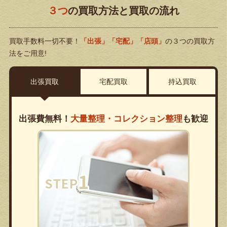
３つ
の買取方法と買取の流れ
買取手数料一切不要！
「出張」「宅配」「店頭」
の３つの買取方
法をご用意!
出張買取
宅配買取
持込買取
出張費無料！
大量整理・コレクション整理
も歓迎