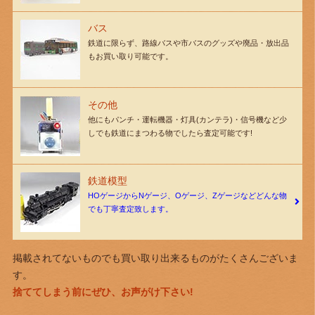
バス
鉄道に限らず、路線バスや市バスのグッズや廃品・放出品
もお買い取り可能です。
その他
他にもパンチ・運転機器・灯具(カンテラ)・信号機など少
しでも鉄道にまつわる物でしたら査定可能です!
鉄道模型
HOゲージからNゲージ、Oゲージ、Zゲージなどどんな物
でも丁寧査定致します。
掲載されてないものでも買い取り出来るものがたくさんございま
す。
捨ててしまう前にぜひ、お声がけ下さい!