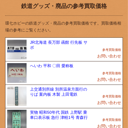
鉄道グッズ・廃品の参考買取価格
環七ホビーの鉄道グッズ・廃品の参考買取価格です。買取価格相
場の参考にご覧ください。
JR北海道 長万部 函館 行先板 サ
ボ
お問い合わせ
へいわ 平和 〇田 愛称板
お問い合わせ
上交通別所線 別所温泉方面行の
りば 案内板 木製 上田電鉄
お問い合わせ
実物 昭和50年代 国鉄 上野駅 乗
車口表示板 急行 津軽1号 青森行
お問い合わせ