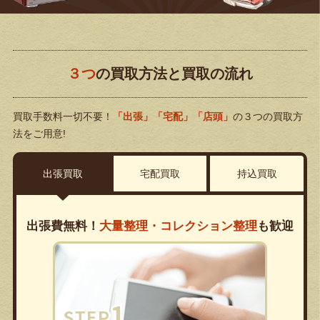
３つ
の買取方法と買取の流れ
買取手数料一切不要！
「出張」「宅配」「店頭」
の３つの買取方
法をご用意!
出張買取
宅配買取
持込買取
出張費無料！
大量整理・コレクション整理
も歓迎