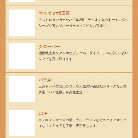
マスダヤ/増田屋
アストロガンガーやバビル2世、ライオン丸のトーキングシ
リーズや電人ザボーガーのソフビをお買取り！
クローバー
機動戦士ガンダムやザブングル、ダイターン3の珍しい古い
ソフビを買い取ります。
パチ系
三浦トーイのゴルゴジラや大協の宇宙怪獣シリーズなどの
所謂「パチ怪獣」を高額査定！
CCP
キン肉マンや北斗の拳、ウルトラマンなどのハイクオリテ
ィなフィギュアを丁寧に査定致します。