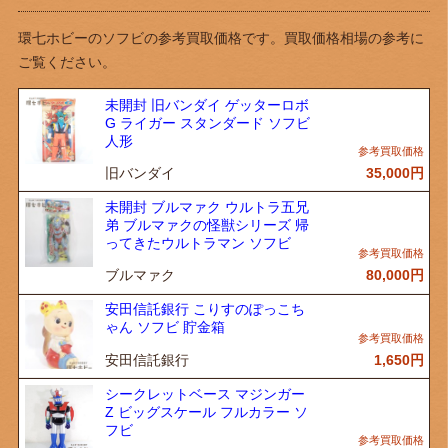
環七ホビーのソフビの参考買取価格です。買取価格相場の参考に
ご覧ください。
未開封 旧バンダイ ゲッターロボ
G ライガー スタンダード ソフビ
人形
旧バンダイ
35,000
円
未開封 ブルマァク ウルトラ五兄
弟 ブルマァクの怪獣シリーズ 帰
ってきたウルトラマン ソフビ
ブルマァク
80,000
円
安田信託銀行 こりすのぽっこち
ゃん ソフビ 貯金箱
安田信託銀行
1,650
円
シークレットベース マジンガー
Z ビッグスケール フルカラー ソ
フビ