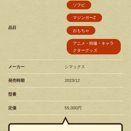
ソフビ
マジンガーZ
品目
おもちゃ
アニメ・特撮・キャラ
クターグッズ
メーカー
シマックス
発売時期
2023/12
型番
定価
55,000円