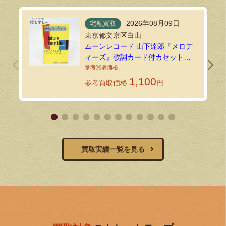
2026年08月09日
宅配買取
東京都文京区白山
ムーンレコード 山下達郎『メロデ
ィーズ』歌詞カード付カセットテ
ープを宅配買取しました！
1,100
参考買取価格
円
買取実績一覧を見る