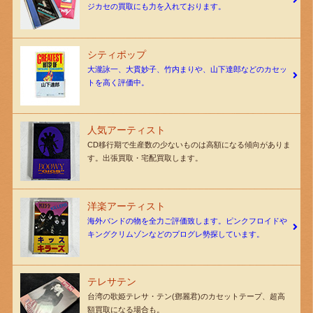
ジカセの買取にも力を入れております。
シティポップ
大瀧詠一、大貫妙子、竹内まりや、山下達郎などのカセッ
トを高く評価中。
人気アーティスト
CD移行期で生産数の少ないものは高額になる傾向がありま
す。出張買取・宅配買取します。
洋楽アーティスト
海外バンドの物を全力ご評価致します。ピンクフロイドや
キングクリムゾンなどのプログレ勢探しています。
テレサテン
台湾の歌姫テレサ・テン(鄧麗君)のカセットテープ、超高
額買取になる場合も。