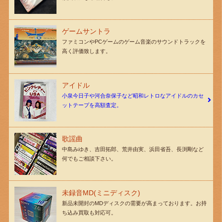
ゲームサントラ
ファミコンやPCゲームのゲーム音楽のサウンドトラックを
高く評価致します。
アイドル
小泉今日子や河合奈保子など昭和レトロなアイドルのカセ
ットテープを高額査定。
歌謡曲
中島みゆき、吉田拓郎、荒井由実、浜田省吾、長渕剛など
何でもご相談下さい。
未録音MD(ミニディスク)
新品未開封のMDディスクの需要が高まっております。お持
ち込み買取も対応可。