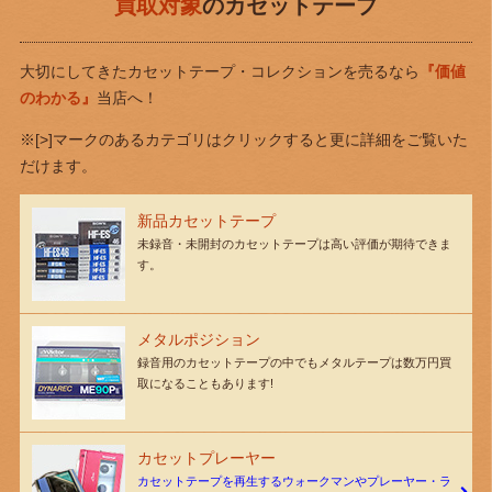
買取対象
のカセットテープ
大切にしてきたカセットテープ・コレクションを売るなら
『価値
のわかる』
当店へ！
※[>]マークのあるカテゴリはクリックすると更に詳細をご覧いた
だけます。
新品カセットテープ
未録音・未開封のカセットテープは高い評価が期待できま
す。
メタルポジション
録音用のカセットテープの中でもメタルテープは数万円買
取になることもあります!
カセットプレーヤー
カセットテープを再生するウォークマンやプレーヤー・ラ