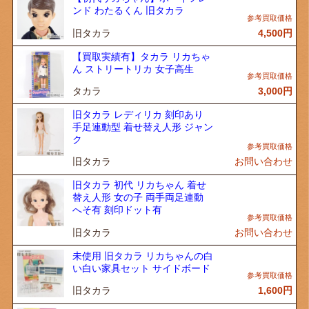
ンド わたるくん 旧タカラ
旧タカラ
4,500
円
【買取実績有】タカラ リカちゃ
ん ストリートリカ 女子高生
タカラ
3,000
円
旧タカラ レディリカ 刻印あり
手足連動型 着せ替え人形 ジャン
ク
旧タカラ
お問い合わせ
旧タカラ 初代 リカちゃん 着せ
替え人形 女の子 両手両足連動
へそ有 刻印ドット有
旧タカラ
お問い合わせ
未使用 旧タカラ リカちゃんの白
い白い家具セット サイドボード
旧タカラ
1,600
円