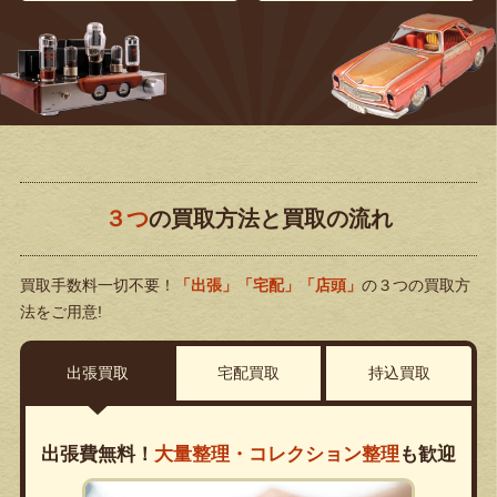
３つ
の買取方法と買取の流れ
買取手数料一切不要！
「出張」「宅配」「店頭」
の３つの買取方
法をご用意!
出張買取
宅配買取
持込買取
出張費無料！
大量整理・コレクション整理
も歓迎