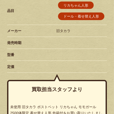
リカちゃん人形
品目
ドール・着せ替え人形
メーカー
旧タカラ
発売時期
型番
定価
買取担当スタッフより
未使用 旧タカラ ポストペット リカちゃん モモガール
2500体限定 着せ替え人形 外箱付をお買い取りいたしまし