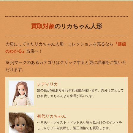
買取対象
のリカちゃん人形
大切にしてきたリカちゃん人形・コレクションを売るなら
『価値
のわかる』
当店へ！
※[>]マークのあるカテゴリはクリックすると更に詳細をご覧いた
だけます。
レディリカ
髪の色が5種ありそれぞれ名前が違います。見分け方として
は初代リカちゃんより身長が高いです。
初代リカちゃん
へそあり・ツイスト・ドットあり等々見分けのポイントを
しっかりプロが判断し、適正価格でお買取します。