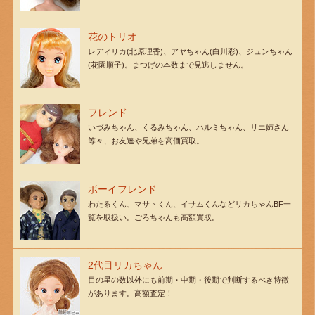
花のトリオ
レディリカ(北原理香)、アヤちゃん(白川彩)、ジュンちゃん
(花園順子)。まつげの本数まで見逃しません。
フレンド
いづみちゃん、くるみちゃん、ハルミちゃん、リエ姉さん
等々、お友達や兄弟を高価買取。
ボーイフレンド
わたるくん、マサトくん、イサムくんなどリカちゃんBF一
覧を取扱い。ごろちゃんも高額買取。
2代目リカちゃん
目の星の数以外にも前期・中期・後期で判断するべき特徴
があります。高額査定！