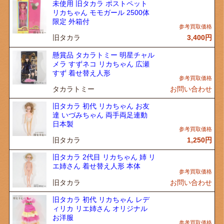
未使用 旧タカラ ポストペット
リカちゃん モモガール 2500体
限定 外箱付
旧タカラ
3,400
円
懸賞品 タカラトミー 明星チャル
メラ すずネコ リカちゃん 広瀬
すず 着せ替え人形
タカラトミー
お問い合わせ
旧タカラ 初代 リカちゃん お友
達 いづみちゃん 両手両足連動
日本製
旧タカラ
1,250
円
旧タカラ 2代目 リカちゃん 姉 リ
エ姉さん 着せ替え人形 本体
旧タカラ
お問い合わせ
旧タカラ 初代 リカちゃん レデ
ィリカ リエ姉さん オリジナル
お洋服