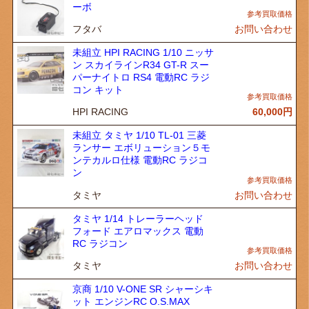
ーボ
フタバ
お問い合わせ
未組立 HPI RACING 1/10 ニッサ
ン スカイラインR34 GT-R スー
パーナイトロ RS4 電動RC ラジ
コン キット
HPI RACING
60,000
円
未組立 タミヤ 1/10 TL-01 三菱
ランサー エボリューション５モ
ンテカルロ仕様 電動RC ラジコ
ン
タミヤ
お問い合わせ
タミヤ 1/14 トレーラーヘッド
フォード エアロマックス 電動
RC ラジコン
タミヤ
お問い合わせ
京商 1/10 V-ONE SR シャーシキ
ット エンジンRC O.S.MAX