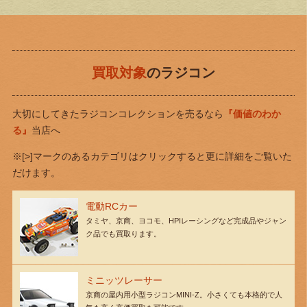
買取対象
のラジコン
大切にしてきたラジコンコレクションを売るなら
『価値のわか
る』
当店へ
※[>]マークのあるカテゴリはクリックすると更に詳細をご覧いた
だけます。
電動RCカー
タミヤ、京商、ヨコモ、HPIレーシングなど完成品やジャン
ク品でも買取ります。
ミニッツレーサー
京商の屋内用小型ラジコンMINI-Z。小さくても本格的で人