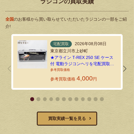
ラジコンの買取実績
全国
のお客様から買い取らせていただいたラジコンの一部をご紹
介!
2026年08月08日
宅配買取
東京都立川市上砂町
★アライン T-REX 250 SE ケース
付 電動ラジコンヘリを宅配買取し
ました！
4,000
参考買取価格
円
買取実績一覧を見る