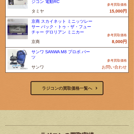
ジコン 電動RC
タミヤ
15,000
円
京商 スカイネット ミニッツレー
サー バック・トゥ・ザ・フュー
チャー デロリアン ミニカー
京商
8,000
円
サンワ SANWA M8 プロポ パー
ツ
サンワ
お問い合わせ
ラジコンの買取価格一覧へ