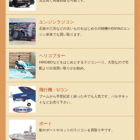
気も高く高価買取も可能です。
エンジンラジコン
石政や三共などの古いものをはじめ小川精機やENYAのエン
ジン単体でも買い取ります。
ヘリコプター
HIROBOなどをはじめとするラジコンヘリ。大型なので宅
配より出張買い取りがお勧め。
飛行機・Uコン
ブームから半世紀近く経った今でも人気です。バルサキッ
トなどお売り下さい。
ボート
船やボートやヨットのラジコンを買取り中です。