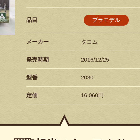
品目
プラモデル
メーカー
タコム
発売時期
2016/12/25
型番
2030
定価
16,060円