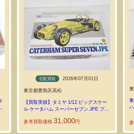
2026年07月01日
宅配買取
東京都豊島区高松
東
タ
【買取実績】タミヤ 1/12 ビッグスケー
ハ
ル
ル ケータハム スーパーセブン JPE プラ
モデルを宅配買取しました
31,000
参考買取価格
円
参