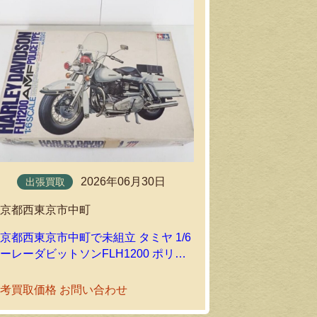
2026年06月30日
出張買取
持込買取
東京都西東京市中町
東京都立川市
京都西東京市中町で未組立 タミヤ 1/6
未組立 バンダ
ーレーダビットソンFLH1200 ポリス
ZZ 1/100 
タイプを出張買取しました
Ver.Ka プ
参考買取価格
考買取価格 お問い合わせ
ました｜環七