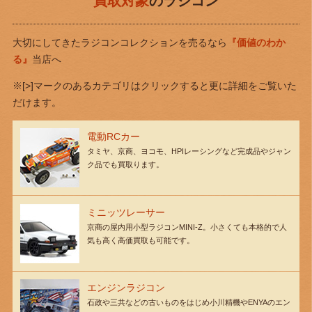
買取対象
のラジコン
大切にしてきたラジコンコレクションを売るなら
『価値のわか
る』
当店へ
※[>]マークのあるカテゴリはクリックすると更に詳細をご覧いた
だけます。
電動RCカー
タミヤ、京商、ヨコモ、HPIレーシングなど完成品やジャン
ク品でも買取ります。
ミニッツレーサー
京商の屋内用小型ラジコンMINI-Z。小さくても本格的で人
気も高く高価買取も可能です。
エンジンラジコン
石政や三共などの古いものをはじめ小川精機やENYAのエン