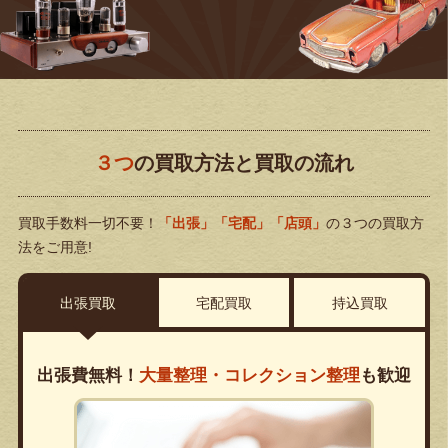
３つ
の買取方法と買取の流れ
買取手数料一切不要！
「出張」「宅配」「店頭」
の３つの買取方
法をご用意!
出張買取
宅配買取
持込買取
出張費無料！
大量整理・コレクション整理
も歓迎