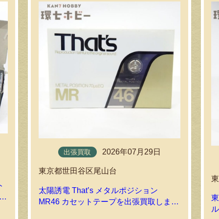
2026年07月29日
出張買取
東京都世田谷区尾山台
ト
太陽誘電 That’s メタルポジション
ま
東
MR46 カセットテープを出張買取しまし
た！