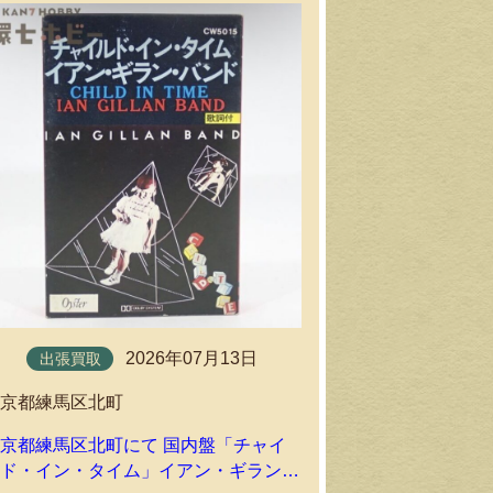
持込買取
2026年07月13日
出張買取
東京都江戸川
東京都練馬区北町
新品未開封 TDK
京都練馬区北町にて 国内盤「チャイ
ョン カセット
ルド・イン・タイム」イアン・ギラン・
しました｜環