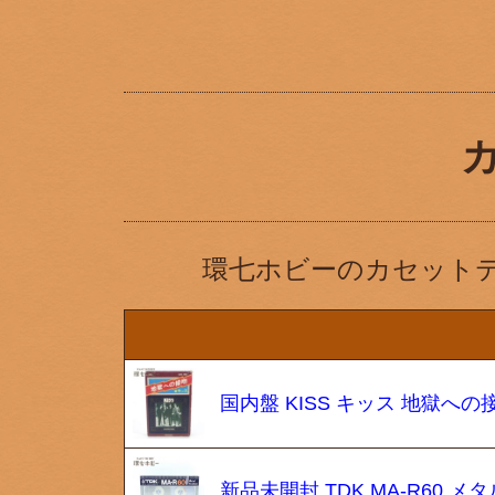
環七ホビーのカセット
国内盤 KISS キッス 地獄へ
新品未開封 TDK MA-R60 