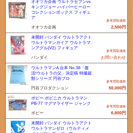
オオツカ企画 ウルトラセブンvs
キングジョー ハイパーヒーロー
コレクションボックス フィギュ
ア
オオツカ企画
2,500
円
未開封 バンダイ ウルトラアクト
ウルトラマンガイア ウルトラマ
ンアグル(V2) フィギュア
バンダイ
お問い合わせ
ウルトラマンA 台本 No.38「復
活!ウルトラの父」決定稿 特撮超
獣シリーズ 円谷プロ
円谷プロダクション
50,000
円
ポピー ポピニカ ウルトラマン
PB-77 マグマライザー ジャンク
ポピー
6,800
円
未開封 バンダイ ウルトラアクト
ウルトラマンゼロ（ウルティメ