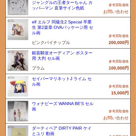
ジャングルの王者ターちゃん カ
ッパ―マン 直筆サイン色紙
お問い合わせ
elf エルフ 同級生2 Special 卒業
生 第2楽章:OVAパッケージ用 セ
ル画
ピンクパイナップル
200,000
円
銀装騎攻オーディアン ポスター
用 大判 セル画
プラム
100,000
円
セイバーマリネットJ ライム セ
ル画
15,000
円
ウォナビーズ WANNA BE’S セル
画
お問い合わせ
ダーティペア DIRTY PAIR ケイ
とユリ 動画