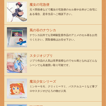
魔女の宅急便
元々関係者などで魔女の宅急便のセル画や台本がご自宅に
ある場合、是非当店へご相談下さい。
風の谷のナウシカ
ナウシカ以外でも宮崎駿監督作品のアニメのセル画をお売
りください。買取価格はお任せ下さい。
スタジオジブリ
ジブリ作品の人気は世界規模なのでセル画となればどんな
シーンでも高価買い取り可能です。
魔法少女シリーズ
ミンキーモモ、クリィミーマミ、パステルユーミなど葦プ
ロやスタジオぴえろの物が人気