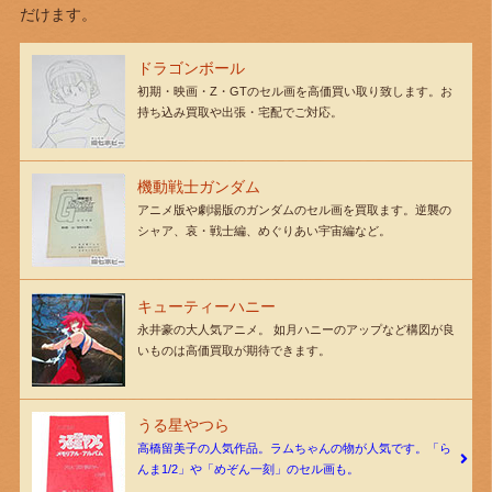
だけます。
ドラゴンボール
初期・映画・Z・GTのセル画を高価買い取り致します。お
持ち込み買取や出張・宅配でご対応。
機動戦士ガンダム
アニメ版や劇場版のガンダムのセル画を買取ます。逆襲の
シャア、哀・戦士編、めぐりあい宇宙編など。
キューティーハニー
永井豪の大人気アニメ。 如月ハニーのアップなど構図が良
いものは高価買取が期待できます。
うる星やつら
高橋留美子の人気作品。ラムちゃんの物が人気です。「ら
んま1/2」や「めぞん一刻」のセル画も。