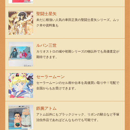
聖闘士星矢
未だに根強い人気の車田正美の聖闘士星矢シリーズ。ムッ
ク本や資料集も
ルパン三世
カリオストロの城や初期シリーズの物以外でも高価査定が
期待できます。
セーラームーン
セーラームーンのセル画や台本を高価買い取り中！宅配で
全国からもお受けできます。
鉄腕アトム
アトム以外にもブラックジャック、リボンの騎士など手塚
治虫作品であればどんなものでも可能です。