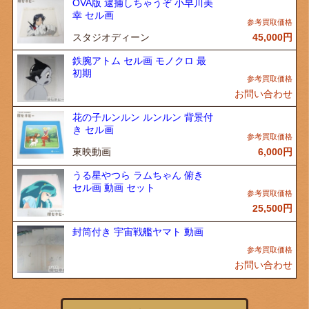
OVA版 逮捕しちゃうぞ 小早川美
幸 セル画
スタジオディーン
45,000
円
鉄腕アトム セル画 モノクロ 最
初期
お問い合わせ
花の子ルンルン ルンルン 背景付
き セル画
東映動画
6,000
円
うる星やつら ラムちゃん 俯き
セル画 動画 セット
25,500
円
封筒付き 宇宙戦艦ヤマト 動画
お問い合わせ