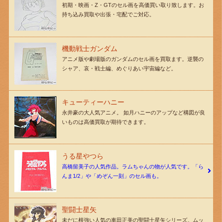
初期・映画・Z・GTのセル画を高価買い取り致します。お
持ち込み買取や出張・宅配でご対応。
機動戦士ガンダム
アニメ版や劇場版のガンダムのセル画を買取ます。逆襲の
シャア、哀・戦士編、めぐりあい宇宙編など。
キューティーハニー
永井豪の大人気アニメ。 如月ハニーのアップなど構図が良
いものは高価買取が期待できます。
うる星やつら
高橋留美子の人気作品。ラムちゃんの物が人気です。「ら
んま1/2」や「めぞん一刻」のセル画も。
聖闘士星矢
未だに根強い人気の車田正美の聖闘士星矢シリーズ。ムッ