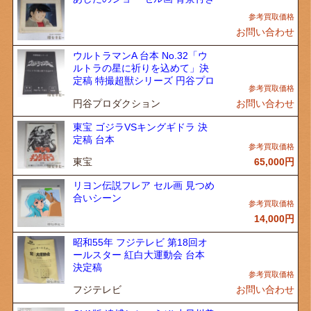
お問い合わせ
ウルトラマンA 台本 No.32「ウ
ルトラの星に祈りを込めて」決
定稿 特撮超獣シリーズ 円谷プロ
円谷プロダクション
お問い合わせ
東宝 ゴジラVSキングギドラ 決
定稿 台本
東宝
65,000
円
リヨン伝説フレア セル画 見つめ
合いシーン
14,000
円
昭和55年 フジテレビ 第18回オ
ールスター 紅白大運動会 台本
決定稿
フジテレビ
お問い合わせ