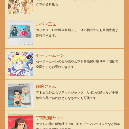
ク本や資料集も
ルパン三世
カリオストロの城や初期シリーズの物以外でも高価査定が
期待できます。
セーラームーン
セーラームーンのセル画や台本を高価買い取り中！宅配で
全国からもお受けできます。
鉄腕アトム
アトム以外にもブラックジャック、リボンの騎士など手塚
治虫作品であればどんなものでも可能です。
宇宙戦艦ヤマト
ヤマトの他に銀河鉄道999、キャプテンハーロックなど松本