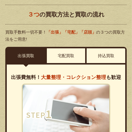
３つ
の買取方法と買取の流れ
買取手数料一切不要！
「出張」「宅配」「店頭」
の３つの買取方
法をご用意!
出張買取
宅配買取
持込買取
出張費無料！
大量整理・コレクション整理
も歓迎