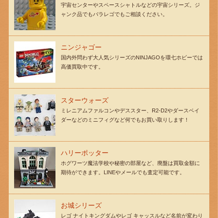
宇宙センターやスペースシャトルなどの宇宙シリーズ。ジ
ャンク品でもバラレゴでもご相談ください。
ニンジャゴー
国内外問わず大人気シリーズのNINJAGOを環七ホビーでは
高価買取中です。
スターウォーズ
ミレニアムファルコンやデススター、R2-D2やダースベイ
ダーなどのミニフィグなど何でもお買い取りします！
ハリーポッター
ホグワーツ魔法学校や秘密の部屋など、廃盤は買取金額に
期待ができます。LINEやメールでも査定可能です。
お城シリーズ
レゴ ナイトキングダムやレゴ キャッスルなど名前が変わり