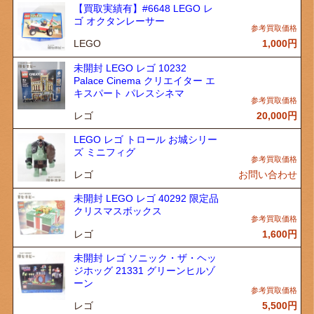
【買取実績有】#6648 LEGO レ
ゴ オクタンレーサー
LEGO
1,000
円
未開封 LEGO レゴ 10232
Palace Cinema クリエイター エ
キスパート パレスシネマ
レゴ
20,000
円
LEGO レゴ トロール お城シリー
ズ ミニフィグ
レゴ
お問い合わせ
未開封 LEGO レゴ 40292 限定品
クリスマスボックス
レゴ
1,600
円
未開封 レゴ ソニック・ザ・ヘッ
ジホッグ 21331 グリーンヒルゾ
ーン
レゴ
5,500
円