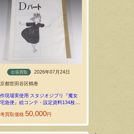
出張買取
2026年07月24日
出張買取
埼玉県所沢市
東京都世田谷区鶴巻
赤毛のアン ア
作現場実使用 スタジオジブリ『魔女
出張買取しま
宅急便』絵コンテ・設定資料134枚を
出張買取しました！
50,000
参考買取価格
円
参考買取価格