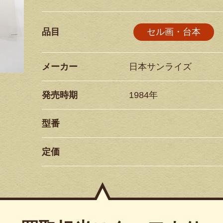
品目
セル画・台本
メーカー
日本サンライズ
発売時期
1984年
型番
定価