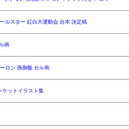
オールスター 紅白大運動会 台本 決定稿
セル画
ウーロン 孫御飯 セル画
ャケットイラスト集