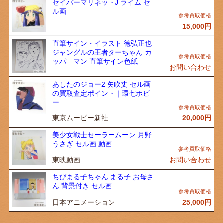
セイバーマリネットJ ライム セ
ル画
15,000
円
直筆サイン・イラスト 徳弘正也
ジャングルの王者ターちゃん カ
ッパ―マン 直筆サイン色紙
お問い合わせ
あしたのジョー2 矢吹丈 セル画
の買取査定ポイント｜環七ホビ
ー
東京ムービー新社
20,000
円
美少女戦士セーラームーン 月野
うさぎ セル画 動画
東映動画
お問い合わせ
ちびまる子ちゃん まる子 お母さ
ん 背景付き セル画
日本アニメーション
25,000
円