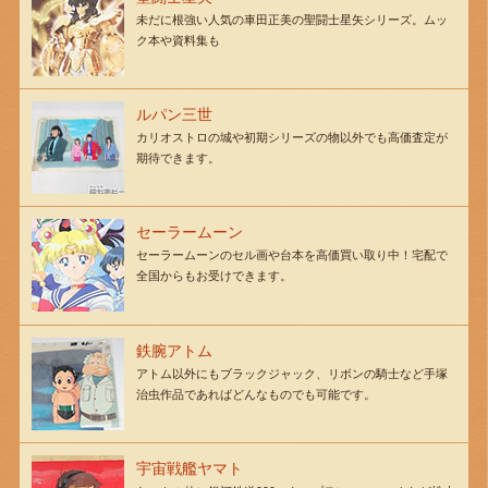
未だに根強い人気の車田正美の聖闘士星矢シリーズ。ムッ
ク本や資料集も
ルパン三世
カリオストロの城や初期シリーズの物以外でも高価査定が
期待できます。
セーラームーン
セーラームーンのセル画や台本を高価買い取り中！宅配で
全国からもお受けできます。
鉄腕アトム
アトム以外にもブラックジャック、リボンの騎士など手塚
治虫作品であればどんなものでも可能です。
宇宙戦艦ヤマト