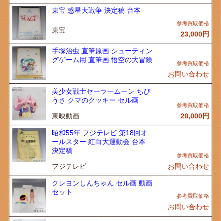
東宝 惑星大戦争 決定稿 台本
東宝
23,000
円
手塚治虫 直筆原画 シューティン
グゲーム用 直筆画 悟空の大冒険
お問い合わせ
美少女戦士セーラームーン ちび
うさ クマのクッキー セル画
東映動画
20,000
円
昭和55年 フジテレビ 第18回オ
ールスター 紅白大運動会 台本
決定稿
フジテレビ
お問い合わせ
クレヨンしんちゃん セル画 動画
セット
お問い合わせ