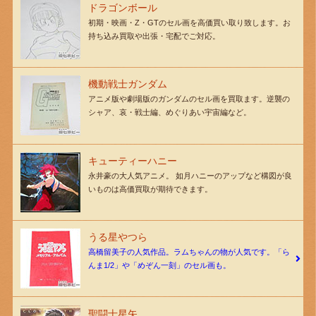
ドラゴンボール
初期・映画・Z・GTのセル画を高価買い取り致します。お
持ち込み買取や出張・宅配でご対応。
機動戦士ガンダム
アニメ版や劇場版のガンダムのセル画を買取ます。逆襲の
シャア、哀・戦士編、めぐりあい宇宙編など。
キューティーハニー
永井豪の大人気アニメ。 如月ハニーのアップなど構図が良
いものは高価買取が期待できます。
うる星やつら
高橋留美子の人気作品。ラムちゃんの物が人気です。「ら
んま1/2」や「めぞん一刻」のセル画も。
聖闘士星矢