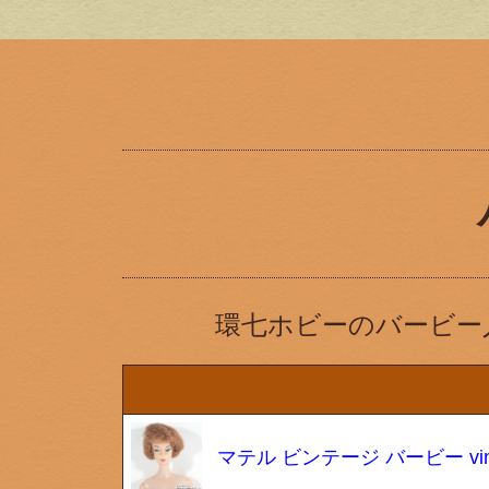
環七ホビーのバービー
マテル ビンテージ バービー vint