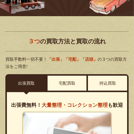
３つ
の買取方法と買取の流れ
買取手数料一切不要！
「出張」「宅配」「店頭」
の３つの買取方
法をご用意!
出張買取
宅配買取
持込買取
出張費無料！
大量整理・コレクション整理
も歓迎