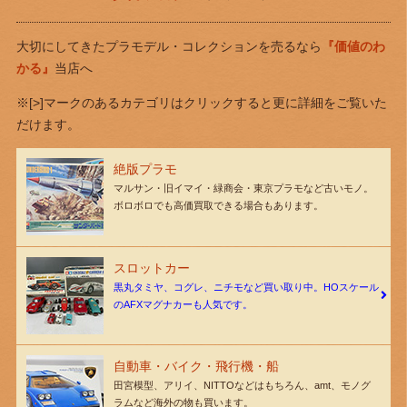
大切にしてきたプラモデル・コレクションを売るなら
『価値のわ
かる』
当店へ
※[>]マークのあるカテゴリはクリックすると更に詳細をご覧いた
だけます。
絶版プラモ
マルサン・旧イマイ・緑商会・東京プラモなど古いモノ。
ボロボロでも高価買取できる場合もあります。
スロットカー
黒丸タミヤ、コグレ、ニチモなど買い取り中。HOスケール
のAFXマグナカーも人気です。
自動車・バイク・飛行機・船
田宮模型、アリイ、NITTOなどはもちろん、amt、モノグ
ラムなど海外の物も買います。