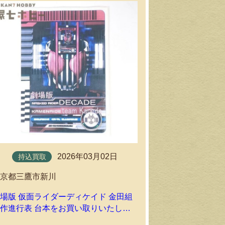
2026年03月02日
持込買取
出張買取
東京都三鷹市新川
東京都三鷹市
場版 仮面ライダーディケイド 金田組
未開封 three
作進行表 台本をお買い取りいたしま
1/6 仮面ライ
した｜環七ホビーの持込買取
フィギュアを