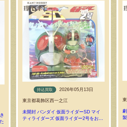
2026年05月13日
持込買取
東京都葛飾区西一之江
劇
未開封 バンダイ 仮面ライダーSD マイ
引き
製
ティライダーズ 仮面ライダー2号をお買
た
い取りいたしました｜環七ホビーの持込