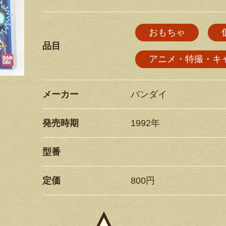
おもちゃ
品目
アニメ・特撮・キ
メーカー
バンダイ
発売時期
1992年
型番
定価
800円