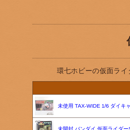
環七ホビーの仮面ライ
未使用 TAX-WIDE 1/6 
未開封 バンダイ 仮面ライダー