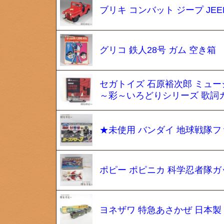
ブリキ コンバット ジープ JEE
グリコ 鉄人28号 ガム 空き箱
セガトイズ 石原裕次郎 ミュ
～彩～いろどりシリーズ 歌詞
★未使用 バンダイ 地球戦隊フ
ポピー ポピニカ 科学忍者隊ガッ
ヨネザワ 特急あさかぜ 日本製