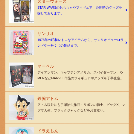
スターウォーズ
STAR WARSのおもちゃやフィギュア、公開時のグッズを
探しております。
サンリオ
1976年の昭和レトロなアイテムから、サンリオピューロラ
ンドや一番くじの景品まで。
マーベル
アイアンマン、キャプテンアメリカ、スパイダーマン、X-
MENなどMARVEL作品のフィギュアやグッズを丁寧査定。
鉄腕アトム
アトム以外にも手塚治虫作品・リボンの騎士、ビッグX、マ
グマ大使、ブラックジャックなどをお買取り。
ドラえもん