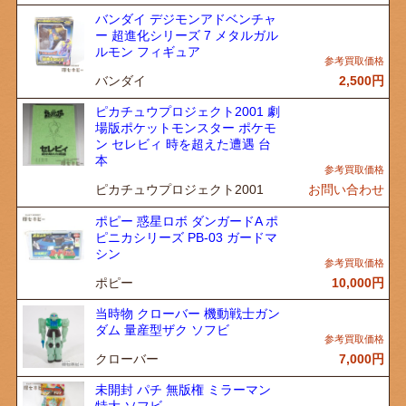
バンダイ デジモンアドベンチャ
ー 超進化シリーズ 7 メタルガル
ルモン フィギュア
バンダイ
2,500
円
ピカチュウプロジェクト2001 劇
場版ポケットモンスター ポケモ
ン セレビィ 時を超えた遭遇 台
本
ピカチュウプロジェクト2001
お問い合わせ
ポピー 惑星ロボ ダンガードA ポ
ピニカシリーズ PB-03 ガードマ
シン
ポピー
10,000
円
当時物 クローバー 機動戦士ガン
ダム 量産型ザク ソフビ
クローバー
7,000
円
未開封 パチ 無版権 ミラーマン