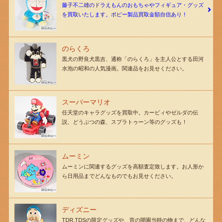
藤子不二雄のドラえもんのおもちゃやフィギュア・グッズ
を買取いたします。ポピー製品買取金額自信あり！
のらくろ
黒犬の野良犬黒吉、通称「のらくろ」を主人公とする田河
水泡の昭和の人気漫画。関連品をお見せください。
スーパーマリオ
任天堂のキャラグッズを買取中。カービィやゼルダの伝
説、どうぶつの森、スプラトゥーン等のグッズも！
ムーミン
ムーミンに関連するグッズを高額査定致します。お人形か
ら日用品までどんなものでもお見せください。
ディズニー
TDR,TDSの限定グッズや、昔の開園当時の物まで、どんな