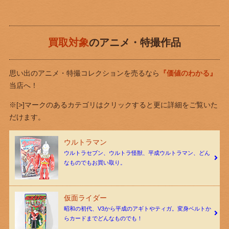
買取対象
のアニメ・特撮作品
思い出のアニメ・特撮コレクションを売るなら
『価値のわかる』
当店へ！
※[>]マークのあるカテゴリはクリックすると更に詳細をご覧いた
だけます。
ウルトラマン
ウルトラセブン、ウルトラ怪獣、平成ウルトラマン、どん
なものでもお買い取り。
仮面ライダー
昭和の初代、V3から平成のアギトやティガ。変身ベルトか
らカードまでどんなものでも！