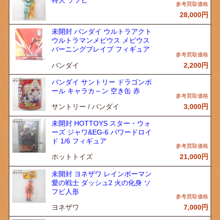
特大 ソフビ
28,000
円
未開封 バンダイ ウルトラアクト
ウルトラマンメビウス メビウス
バーニングブレイブ フィギュア
バンダイ
2,200
円
バンダイ サントリー ドラゴンボ
ール キャラカ～ン 空き缶 赤
サントリー / バンダイ
3,000
円
未開封 HOTTOYS スター・ウォ
ーズ ジャワ&EG-6 パワードロイ
ド 1/6 フィギュア
ホットトイズ
21,000
円
未開封 ヨネザワ レインボーマン
愛の戦士 ダッシュ2 火の化身 ソ
フビ人形
ヨネザワ
7,000
円