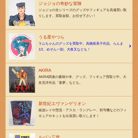
ジョジョの奇妙な冒険
ジョジョの全シリーズのグッズやフィギュアを高価買い取
りします。買取金額、お任せ下さい！
うる星やつら
ラムちゃんのグッズを買取中。高橋留美子作品、らんま
1/2、めぞん一刻、犬夜叉なども！
AKIRA
AKIRA関連の書籍や本、グッズ、フィギュア買取り中。大
友克洋作品「童夢」なども。
新世紀エヴァンゲリオン
綾波レイや惣流・アスカ・ラングレー、初号機などのフィ
ギュアやキットを出張買い取りします！
ルパン三世