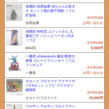
未開封 信用金庫 信ちゃんの友ダ
チ タットイ国の親子怪獣 ソフビ
貯金箱
信用金庫
お問い合わせ
未開封 MAIZE コメットさん 九
重佑三子 バトンとベータン付き
ソフビ
MAIZE
9,000
円
一番星 ichibanboshi 爆走!暗黒大
将軍 グレートマジンガー ソフビ
フィギュア
一番星
お問い合わせ
タカトク ブルマァク アクマイザ
ー3 5セット ソフビ ブリスター
破損有
タカトク/ブルマァク
25,000
円
マルザン マルサン ウルトラマン