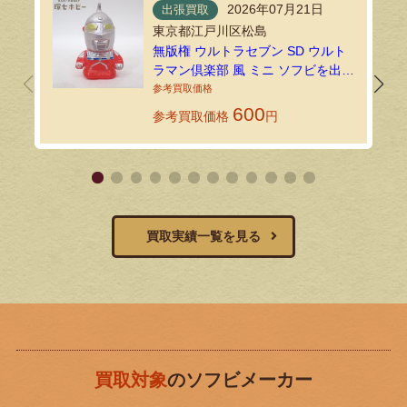
2026年07月21日
出張買取
東京都江戸川区松島
無版権 ウルトラセブン SD ウルト
ラマン倶楽部 風 ミニ ソフビを出張
買取で拝見しました！
600
参考買取価格
円
買取実績一覧を見る
買取対象
のソフビメーカー