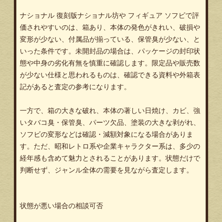
ナショナル 復刻版ナショナル坊や フィギュア ソフビで評
価されやすいのは、箱あり、本体の発色がきれい、破損や
変形が少ない、付属品が揃っている、保管臭が少ない、と
いった条件です。未開封品の場合は、パッケージの封印状
態や中身の劣化有無を慎重に確認します。限定品や販売数
が少ない仕様と思われるものは、確認できる資料や外箱表
記があると査定の参考になります。
一方で、箱の大きな破れ、本体の著しい日焼け、カビ、強
いタバコ臭・保管臭、パーツ欠品、塗装の大きな剥がれ、
ソフビの変形などは確認・減額対象になる場合がありま
す。ただ、昭和レトロ系や企業キャラクター系は、多少の
経年感も含めて魅力とされることがあります。状態だけで
判断せず、ジャンル全体の需要を見ながら査定します。
状態が悪い場合の相談可否