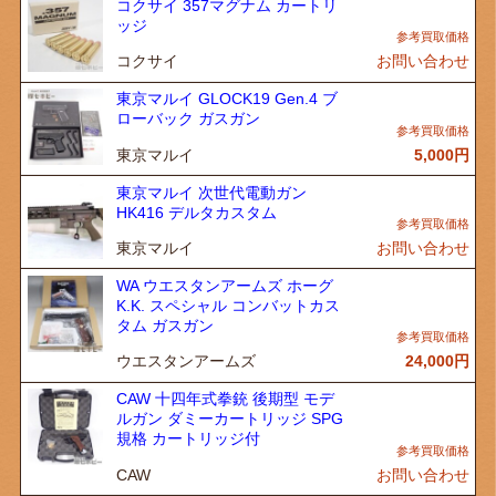
コクサイ 357マグナム カートリ
ッジ
コクサイ
お問い合わせ
東京マルイ GLOCK19 Gen.4 ブ
ローバック ガスガン
東京マルイ
5,000
円
東京マルイ 次世代電動ガン
HK416 デルタカスタム
東京マルイ
お問い合わせ
WA ウエスタンアームズ ホーグ
K.K. スペシャル コンバットカス
タム ガスガン
ウエスタンアームズ
24,000
円
CAW 十四年式拳銃 後期型 モデ
ルガン ダミーカートリッジ SPG
規格 カートリッジ付
CAW
お問い合わせ