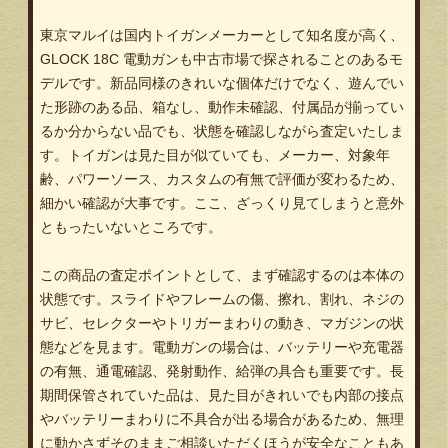
東京マルイは国内トイガンメーカーとして知名度が高く、
GLOCK 18C 電動ガンも中古市場で探されることのあるモ
デルです。新品同様のきれいな個体だけでなく、遊んでい
た形跡のある品、箱なし、動作未確認、付属品が揃ってい
るか分からない品でも、状態を確認しながら査定いたしま
す。トイガンは見た目が似ていても、メーカー、対象年
齢、パワーソース、カスタムの有無で評価が変わるため、
細かい確認が大事です。ここ、ざっくり見てしまうと意外
ともったいないところです。
この商品の査定ポイントとして、まず確認するのは本体の
状態です。スライドやフレームの傷、擦れ、割れ、ネジの
サビ、セレクターやトリガーまわりの動き、マガジンの状
態などを見ます。電動ガンの場合は、バッテリーや充電器
の有無、通電確認、発射動作、給弾の具合も重要です。長
期間保管されていた品は、見た目がきれいでも内部の接点
やバッテリーまわりに不具合が出る場合があるため、無理
に動かさずそのままご相談いただくほうが安全なこともあ