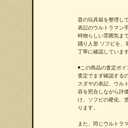
昔の玩具箱を整理し
表記のウルトラマン
時物らしい雰囲気まで
踊り人形 ソフビを
丁寧に確認していま
◾️この商品の査定ポイ
査定でまず確認する
スダヤの表記、ウル
容を照合しながら評
け、ソフビの硬化、
ります。
また、同じウルトラ