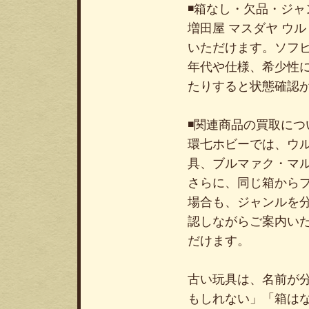
◾️箱なし・欠品・ジ
増田屋 マスダヤ ウ
いただけます。ソフ
年代や仕様、希少性
たりすると状態確認
◾️関連商品の買取につ
環七ホビーでは、ウ
具、ブルマァク・マ
さらに、同じ箱から
場合も、ジャンルを
認しながらご案内い
だけます。
古い玩具は、名前が
もしれない」「箱は