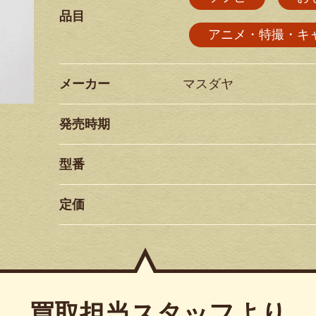
品目
アニメ・特撮・キ
メーカー
マスダヤ
発売時期
型番
定価
買取担当スタッフより