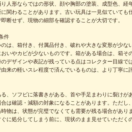
踊り人形ならではの形状、顔や胸部の塗装、成型色、経
断に関わることがあります。古い玩具は一見似ていても
で即断せず、現物の細部を確認することが大切です。
条件
いのは、箱付き、付属品付き、破れや大きな変形が少な
においやカビが少ないものです。箱がある場合は、箱そ
時のデザインや表記が残っている点はコレクター目線で
管由来の軽いスレ程度で済んでいるものは、より丁寧に
ある、ソフビに落書きがある、首や手足まわりに裂けが
場合は確認・減額の対象になることがあります。ただし
当時物は、状態が完璧でなくても需要が残る場合があり
すぐに処分してしまう前に、現状のまま見せていただく