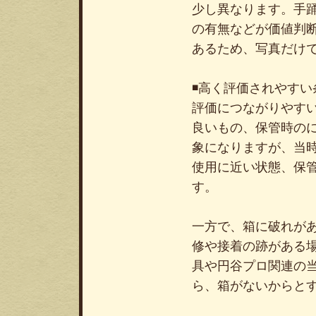
少し異なります。手
の有無などが価値判
あるため、写真だけ
◾️高く評価されやすい
評価につながりやす
良いもの、保管時の
象になりますが、当
使用に近い状態、保
す。
一方で、箱に破れが
修や接着の跡がある
具や円谷プロ関連の
ら、箱がないからと