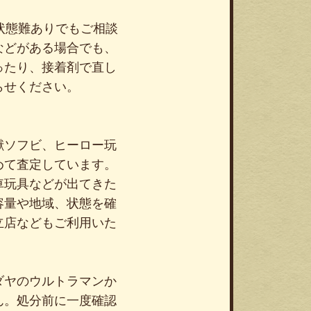
、状態難ありでもご相談
などがある場合でも、
ったり、接着剤で直し
らせください。
獣ソフビ、ヒーロー玩
めて査定しています。
車玩具などが出てきた
容量や地域、状態を確
立店などもご利用いた
ダヤのウルトラマンか
ん。処分前に一度確認