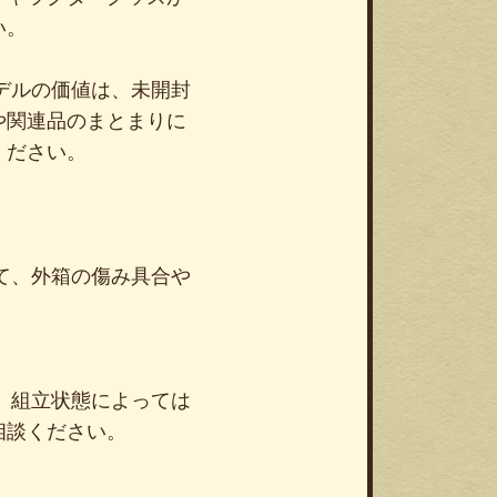
い。
ラモデルの価値は、未開封
や関連品のまとまりに
ください。
て、外箱の傷み具合や
、組立状態によっては
相談ください。