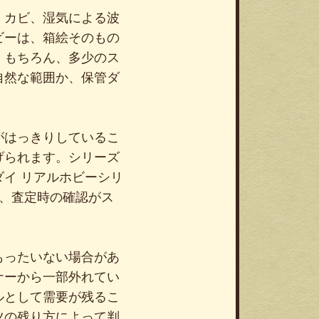
、カビ、湿気による波
ビーは、箱絵そのもの
。もちろん、多少のス
自然な範囲か、保管ダ
がはっきりしているこ
げられます。シリーズ
イ リアルホビーシリ
と、査定時の確認がス
もったいない場合があ
ナーから一部外れてい
ルとして需要が残るこ
ツの残り方によって判