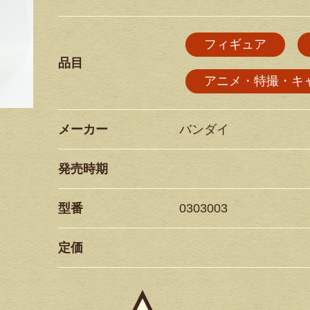
フィギュア
品目
アニメ・特撮・キ
メーカー
バンダイ
発売時期
型番
0303003
定価