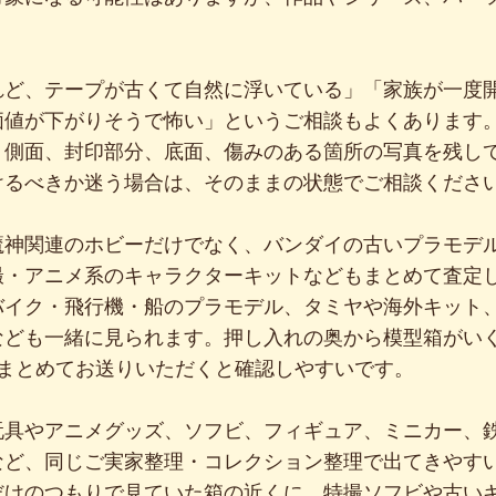
れど、テープが古くて自然に浮いている」「家族が一度
価値が下がりそうで怖い」というご相談もよくあります
、側面、封印部分、底面、傷みのある箇所の写真を残し
けるべきか迷う場合は、そのままの状態でご相談くださ
魔神関連のホビーだけでなく、バンダイの古いプラモデ
撮・アニメ系のキャラクターキットなどもまとめて査定
バイク・飛行機・船のプラモデル、タミヤや海外キット
なども一緒に見られます。押し入れの奥から模型箱がい
にまとめてお送りいただくと確認しやすいです。
玩具やアニメグッズ、ソフビ、フィギュア、ミニカー、
など、同じご実家整理・コレクション整理で出てきやす
だけのつもりで見ていた箱の近くに、特撮ソフビや古い