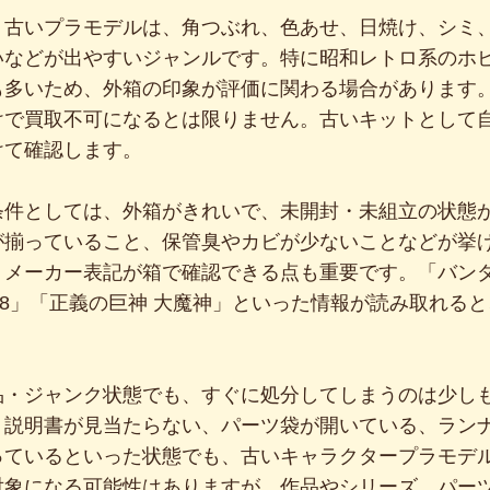
。古いプラモデルは、角つぶれ、色あせ、日焼け、シミ
いなどが出やすいジャンルです。特に昭和レトロ系のホ
も多いため、外箱の印象が評価に関わる場合があります
けで買取不可になるとは限りません。古いキットとして
けて確認します。
条件としては、外箱がきれいで、未開封・未組立の状態
が揃っていること、保管臭やカビが少ないことなどが挙
、メーカー表記が箱で確認できる点も重要です。「バンダ
1/18」「正義の巨神 大魔神」といった情報が読み取れる
品・ジャンク状態でも、すぐに処分してしまうのは少し
、説明書が見当たらない、パーツ袋が開いている、ラン
っているといった状態でも、古いキャラクタープラモデ
対象になる可能性はありますが、作品やシリーズ、パー