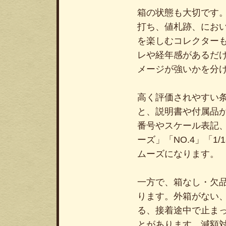
箱の状態も大切です
打ち、値札跡、にお
を楽しむコレクター
レや経年感があるだ
メージが強いかを分
高く評価されやすい
と、説明書や付属品
番号やスケール表記
ーズ」「NO.4」「
ムーズになります。
一方で、箱なし・欠
ります。外箱がない
る、接着途中で止ま
とがあります。減額