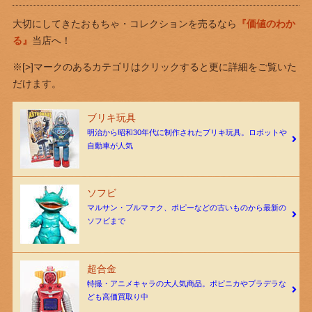
大切にしてきたおもちゃ・コレクションを売るなら
『価値のわか
る』
当店へ！
※[>]マークのあるカテゴリはクリックすると更に詳細をご覧いた
だけます。
ブリキ玩具
明治から昭和30年代に制作されたブリキ玩具。ロボットや
自動車が人気
ソフビ
マルサン・ブルマァク、ポピーなどの古いものから最新の
ソフビまで
超合金
特撮・アニメキャラの大人気商品。ポピニカやプラデラな
ども高価買取り中