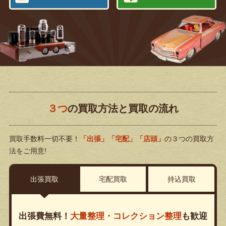
３つ
の買取方法と買取の流れ
買取手数料一切不要！
「出張」「宅配」「店頭」
の３つの買取方
法をご用意!
出張買取
宅配買取
持込買取
出張費無料！
大量整理・コレクション整理
も歓迎