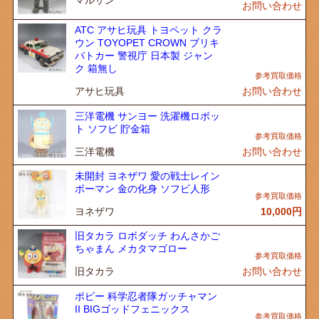
マルサン
お問い合わせ
ATC アサヒ玩具 トヨペット クラ
ウン TOYOPET CROWN ブリキ
パトカー 警視庁 日本製 ジャン
ク 箱無し
アサヒ玩具
お問い合わせ
三洋電機 サンヨー 洗濯機ロボッ
ト ソフビ 貯金箱
三洋電機
お問い合わせ
未開封 ヨネザワ 愛の戦士レイン
ボーマン 金の化身 ソフビ人形
ヨネザワ
10,000
円
旧タカラ ロボダッチ わんさかご
ちゃまん メカタマゴロー
旧タカラ
お問い合わせ
ポピー 科学忍者隊ガッチャマン
II BIGゴッドフェニックス