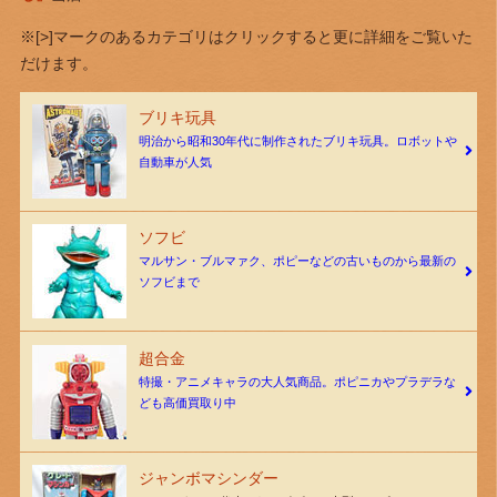
※[>]マークのあるカテゴリはクリックすると更に詳細をご覧いた
だけます。
ブリキ玩具
明治から昭和30年代に制作されたブリキ玩具。ロボットや
自動車が人気
ソフビ
マルサン・ブルマァク、ポピーなどの古いものから最新の
ソフビまで
超合金
特撮・アニメキャラの大人気商品。ポピニカやプラデラな
ども高価買取り中
ジャンボマシンダー