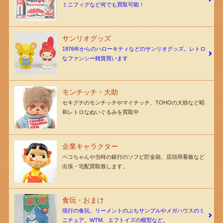
ミニフィグなど何でも買取可能！
サンリオグッズ
1976年からのハローキティなどのサンリオグッズ。レトロ
なファンシー雑貨買います
モンチッチ・大助
セキグチのモンチッチやマイチッチ、TOHOの大助など昭
和レトロなぬいぐるみを買取中
企業キャラクター
ペコちゃんや当時の銀行のソフビ貯金箱、店頭用看板など
出張・宅配買取致します。
食玩・おまけ
現行の食玩。リーメントのぷちサンプルやメガハウスのミ
ニチュア。WTM、エフトイズの模型など。