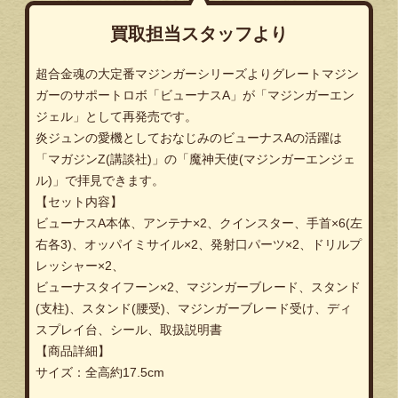
買取担当スタッフより
超合金魂の大定番マジンガーシリーズよりグレートマジン
ガーのサポートロボ「ビューナスA」が「マジンガーエン
ジェル」として再発売です。
炎ジュンの愛機としておなじみのビューナスAの活躍は
「マガジンZ(講談社)」の「魔神天使(マジンガーエンジェ
ル)」で拝見できます。
【セット内容】
ビューナスA本体、アンテナ×2、クインスター、手首×6(左
右各3)、オッパイミサイル×2、発射口パーツ×2、ドリルプ
レッシャー×2、
ビューナスタイフーン×2、マジンガーブレード、スタンド
(支柱)、スタンド(腰受)、マジンガーブレード受け、ディ
スプレイ台、シール、取扱説明書
【商品詳細】
サイズ：全高約17.5cm