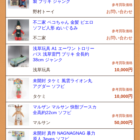
製 ブリキ ジャンク
野村トーイ
お問い合わせ
不二家 ペコちゃん 金髪 ピエロ
ソフビ人形 ぬいぐるみ
不二家
お問い合わせ
浅草玩具 A1 エーワン トロリー
バス 浅草雷門 ブリキ 全長約
38cm ジャンク
浅草玩具
10,000
円
未開封 タケミ 風雲ライオン丸
アグダー ソフビ
タケミ
10,000
円
マルザン マルサン 快獣ブースカ
全高約22cm ソフビ
マルサン
50,000
円
未開封 真作 NAGNAGNAG 暴力
原人 3eyes ソフビ