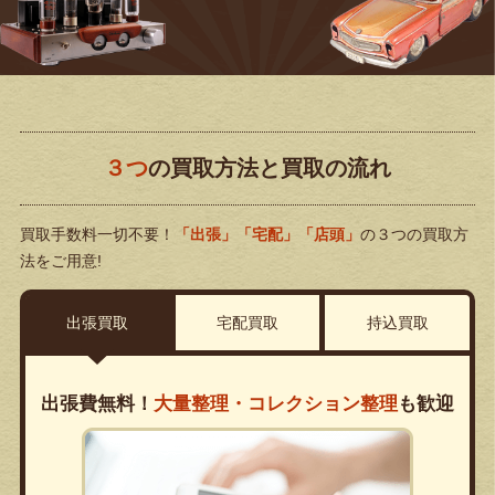
３つ
の買取方法と買取の流れ
買取手数料一切不要！
「出張」「宅配」「店頭」
の３つの買取方
法をご用意!
出張買取
宅配買取
持込買取
出張費無料！
大量整理・コレクション整理
も歓迎