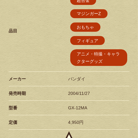
超合金
マジンガーZ
おもちゃ
品目
フィギュア
アニメ・特撮・キャラ
クターグッズ
メーカー
バンダイ
発売時期
2004/11/27
型番
GX-12MA
定価
4,950円