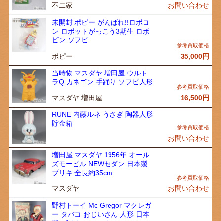
不二家
お問い合わせ
未開封 ポピー がんばれ!!ロボコ
ン ロボットがっこう3期生 ロボ
ピン ソフビ
ポピー
35,000
円
当時物 マスダヤ 増田屋 ウルト
ラQ カネゴン 手踊り ソフビ人形
マスダヤ 増田屋
16,500
円
RUNE 内藤ルネ うさぎ 陶器人形
貯金箱
お問い合わせ
増田屋 マスダヤ 1956年 オール
ズモービル NEWセダン 日本製
ブリキ 全長約35cm
マスダヤ
お問い合わせ
野村トーイ Mc Gregor マクレガ
ー タバコ おじいさん 人形 日本