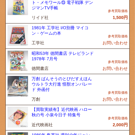
ト・メモワール⑬ 電子戦隊 デン
ジマンTV手帳
リイド社
1,500
円
1981年 工学社 I/O別冊 マイコ
ン・ゲームの本
工学社
お問い合わせ
昭和53年 徳間書店 テレビランド
1978年 7月号
徳間書店
お問い合わせ
万創 ばんそうのとびだすえほん
ウルトラ大行進 怪獣オンパレー
ド 外函付
万創
お問い合わせ
【買取実績有】近代映画 ハロー
秋の号 小泉今日子 特集号
近代映画社
2,000
円
1986年 集英社 週刊少年ジャン