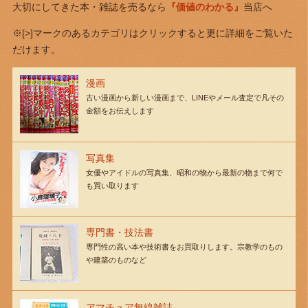
大切にしてきた本・雑誌を売るなら
『価値のわかる』
当店へ
※[>]マークのあるカテゴリはクリックすると更に詳細をご覧いた
だけます。
漫画
古い漫画から新しい漫画まで、LINEやメール査定で凡その
金額をお伝えします
写真集
女優やアイドルの写真集、昭和の物から最新の物まで何で
も買い取ります
専門書・技法書
専門性の高い本や技術書をお買取りします。宗教学のもの
や建築のものなど
アマチュア無線雑誌