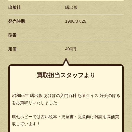
出版社
曙出版
発売時期
‎1980/07/25
型番
定価
400円
買取担当スタッフより
昭和
55
年
曙出版
あけぼの入門百科
忍者クイズ
好美のぼる
をお買取りいたしました。
環七ホビーでは古い絵本・児童書・児童向け雑誌を高価買
取しています！