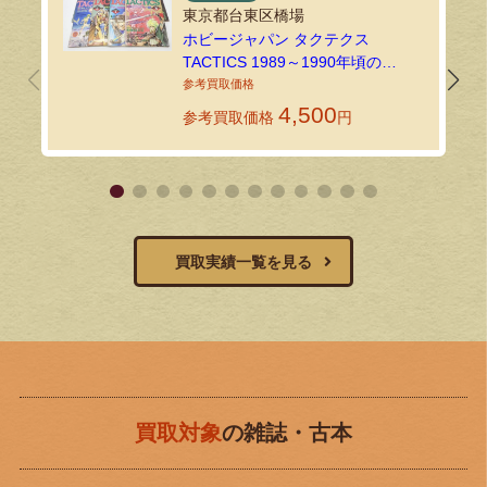
東京都台東区橋場
ホビージャパン タクテクス
TACTICS 1989～1990年頃の
TRPG・ゲーム雑誌を出張買取しま
した！
4,500
参考買取価格
円
買取実績一覧を見る
買取対象
の雑誌・古本