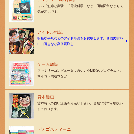
古い「無線と実験」「電波科学」など。回路図集なども人
気が高いです。
アイドル雑誌
明星や平凡などのアイドル誌をお買取します。西城秀樹や
山口百恵など高価買取忠。
ゲーム雑誌
ファミリーコンピュータマガジンやMSXのプログラム本、
マイコン関連本など
貸本漫画
貸本時代の古い漫画をお売り下さい。当然非貸本も取扱い
しております。
デアゴスティーニ