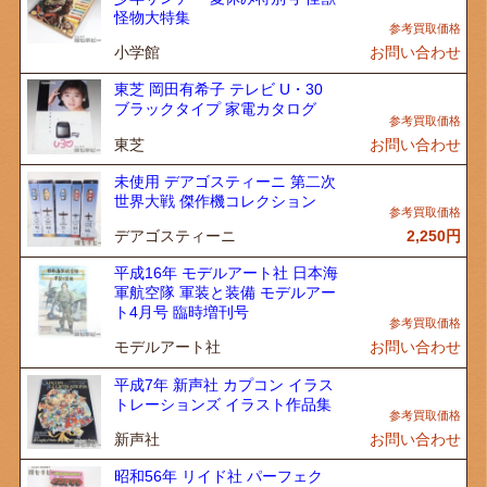
怪物大特集
小学館
お問い合わせ
東芝 岡田有希子 テレビ U・30
ブラックタイプ 家電カタログ
東芝
お問い合わせ
未使用 デアゴスティーニ 第二次
世界大戦 傑作機コレクション
デアゴスティーニ
2,250
円
平成16年 モデルアート社 日本海
軍航空隊 軍装と装備 モデルアー
ト4月号 臨時増刊号
モデルアート社
お問い合わせ
平成7年 新声社 カプコン イラス
トレーションズ イラスト作品集
新声社
お問い合わせ
昭和56年 リイド社 パーフェク