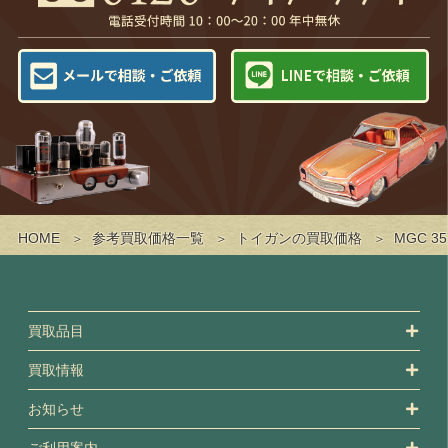
HOME
参考買取価格一覧
トイガンの買取価格
MGC 3
買取品目
買取情報
お知らせ
ご利用案内