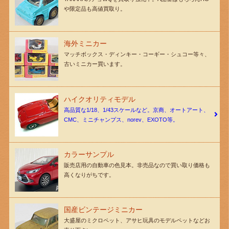
や限定品も高値買取り。
海外ミニカー
マッチボックス・ディンキー・コーギー・シュコー等々、
古いミニカー買います。
ハイクオリティモデル
高品質な1/18、1/43スケールなど。京商、オートアート、
CMC、ミニチャンプス、norev、EXOTO等。
カラーサンプル
販売店用の自動車の色見本。非売品なので買い取り価格も
高くなりがちです。
国産ビンテージミニカー
大盛屋のミクロペット、アサヒ玩具のモデルペットなどお