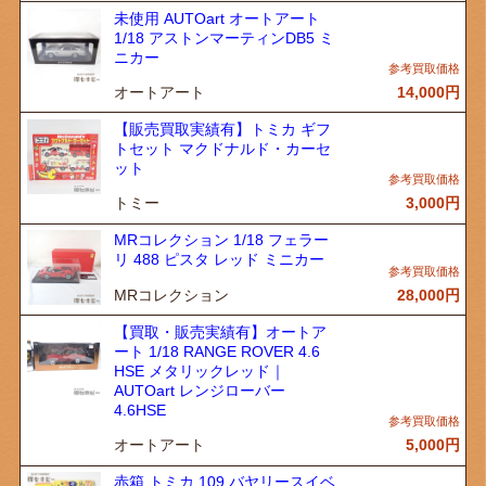
未使用 AUTOart オートアート
1/18 アストンマーティンDB5 ミ
ニカー
オートアート
14,000
円
【販売買取実績有】トミカ ギフ
トセット マクドナルド・カーセ
ット
トミー
3,000
円
MRコレクション 1/18 フェラー
リ 488 ピスタ レッド ミニカー
MRコレクション
28,000
円
【買取・販売実績有】オートア
ート 1/18 RANGE ROVER 4.6
HSE メタリックレッド｜
AUTOart レンジローバー
4.6HSE
オートアート
5,000
円
赤箱 トミカ 109 バヤリースイベ