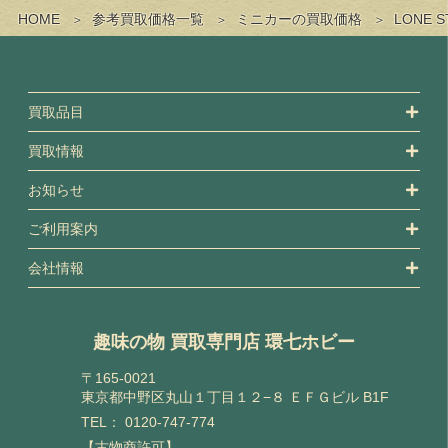
HOME
参考買取価格一覧
ミニカーの買取価格
LONE
買取品目
買取情報
お知らせ
ご利用案内
会社情報
趣味の物 買取専門店 環七ホビー
〒165-0021
東京都中野区丸山１丁目１２−８ ＥＦＧビル B1F
TEL：
0120-747-774
【古物商許可】