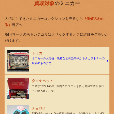
買取対象
のミニカー
大切にしてきたミニカーコレクションを売るなら
『価値のわか
る』
当店へ
※[>]マークのあるカテゴリはクリックすると更に詳細をご覧いた
だけます。
トミカ
ミニカーの大定番 黒箱などの当時物からタカラトミーの
最新のものまで。
ダイヤペット
ヨネザワのDiapet。国内外にファンも多く高値で取引され
てる物も多いです。
チョロQ
TAKARAのチョロQを買取り強化中。A品番はもちろんHG