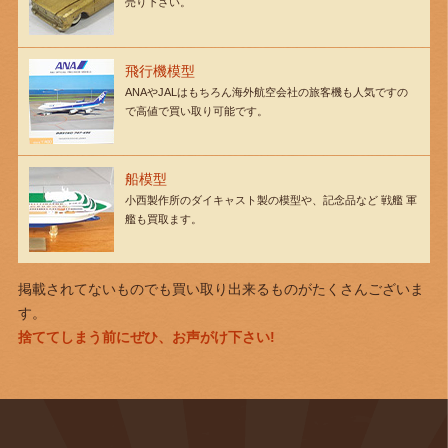
売り下さい。
飛行機模型
ANAやJALはもちろん海外航空会社の旅客機も人気ですの
で高値で買い取り可能です。
船模型
小西製作所のダイキャスト製の模型や、記念品など 戦艦 軍
艦も買取ます。
掲載されてないものでも買い取り出来るものがたくさんございま
す。
捨ててしまう前にぜひ、お声がけ下さい!