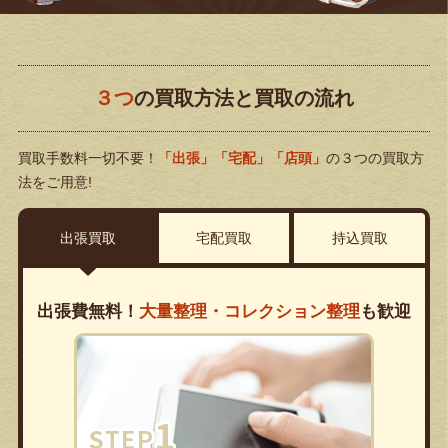
３つ
の買取方法と買取の流れ
買取手数料一切不要！
「出張」「宅配」「店頭」
の３つの買取方
法をご用意!
出張買取
宅配買取
持込買取
出張費無料！
大量整理・コレクション整理
も歓迎