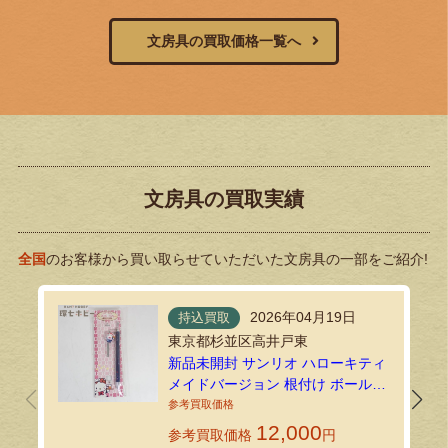
文房具の買取価格一覧へ
文房具の買取実績
全国
のお客様から買い取らせていただいた文房具の一部をご紹介!
2026年04月19日
持込買取
東京都杉並区高井戸東
新品未開封 サンリオ ハローキティ
メイドバージョン 根付け ボールペ
ンをお買い取りいたしました｜環
七ホビーの持込買取
12,000
参考買取価格
円