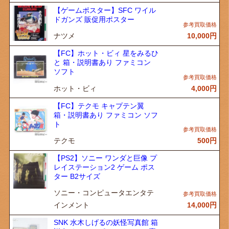
【ゲームポスター】SFC ワイル
ドガンズ 販促用ポスター
ナツメ
10,000
円
【FC】ホット・ビィ 星をみるひ
と 箱・説明書あり ファミコン
ソフト
ホット・ビィ
4,000
円
【FC】テクモ キャプテン翼
箱・説明書あり ファミコン ソフ
ト
テクモ
500
円
【PS2】ソニー ワンダと巨像 プ
レイステーション2 ゲーム ポス
ター B2サイズ
ソニー・コンピュータエンタテ
インメント
14,000
円
SNK 水木しげるの妖怪写真館 箱