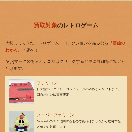
買取対象
のレトロゲーム
大切にしてきたレトロゲーム・コレクションを売るなら
『価値の
わかる』
当店へ！
※[>]マークのあるカテゴリはクリックすると更に詳細をご覧いた
だけます。
ファミコン
任天堂のファミリーコンピュータの本体からソフトまで。
四角ボタンは高額査定。
スーパーファミコン
NintendoのSFCに関するものであればチラシから攻略本な
ど何でも対応します。