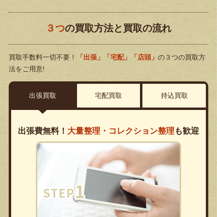
３つ
の買取方法と買取の流れ
買取手数料一切不要！
「出張」「宅配」「店頭」
の３つの買取方
法をご用意!
出張買取
宅配買取
持込買取
出張費無料！
大量整理・コレクション整理
も歓迎