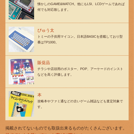
懐かしのGAME&WATCH。他にもLSI、LCDゲームであれば
何でも対応致します。
ぴゅう太
トミーの子供用マイコン。日本語BASICを搭載しており型
番はTP1000。
販促品
チラシや店頭用のポスター、POP、アーケードのインスト
などを高く評価します。
本
攻略本やファミ通などの古いゲーム雑誌なども査定対象で
す。
掲載されてないものでも取扱出来るものがたくさんございます。