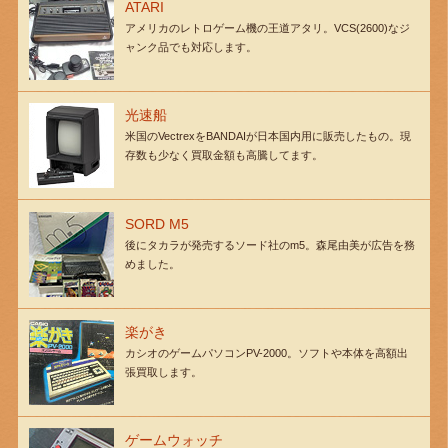
ATARI
アメリカのレトロゲーム機の王道アタリ。VCS(2600)なジ
ャンク品でも対応します。
光速船
米国のVectrexをBANDAIが日本国内用に販売したもの。現
存数も少なく買取金額も高騰してます。
SORD M5
後にタカラが発売するソード社のm5。森尾由美が広告を務
めました。
楽がき
カシオのゲームパソコンPV-2000。ソフトや本体を高額出
張買取します。
ゲームウォッチ