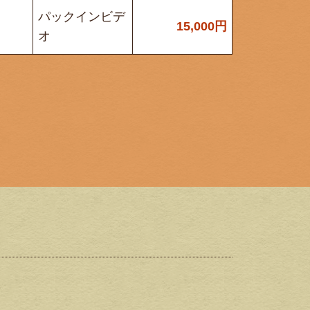
パックインビデ
15,000
円
オ