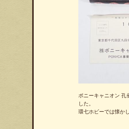
ポニーキャニオン 孔
した。
環七ホビーでは懐か