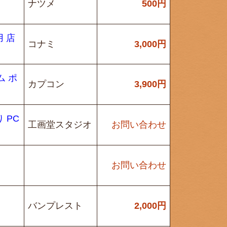
ナツメ
500
円
 店
コナミ
3,000
円
ム ポ
カプコン
3,900
円
 PC
工画堂スタジオ
お問い合わせ
お問い合わせ
バンプレスト
2,000
円