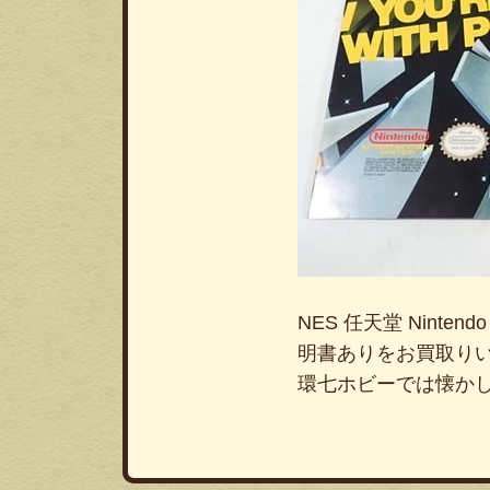
NES 任天堂 Ninte
明書ありをお買取り
環七ホビーでは懐か