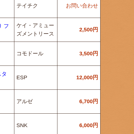
テイチク
お問い合わせ
ケイ・アミュー
 フ
2,500
円
ズメントリース
コモドール
3,500
円
スタ
ESP
12,000
円
アルゼ
6,700
円
SNK
6,000
円