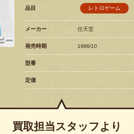
品目
レトロゲーム
メーカー
任天堂
発売時期
1986/10
型番
定価
買取担当スタッフより