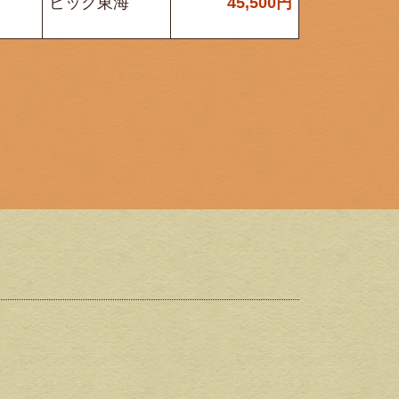
ビック東海
45,500
円