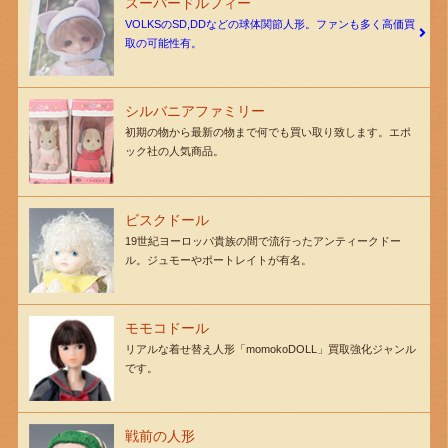
スーパードルフィー
VOLKSのSD,DDなどの球体関節人形。ファンも多く高価買
取の可能性有。
シルバニアファミリー
初期の物から最新の物まで何でも買い取り致します。エポ
ック社の人気商品。
ビスクドール
19世紀ヨーロッパ貴族の間で流行ったアンティークドー
ル。ジュモーやポートレイトが有名。
モモコドール
リアルな着せ替え人形「momokoDOLL」買取強化ジャンル
です。
戦前の人形