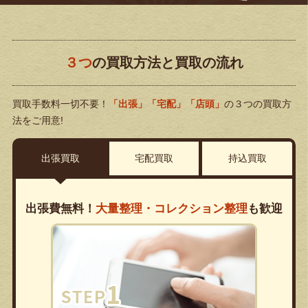
３つ
の買取方法と買取の流れ
買取手数料一切不要！
「出張」「宅配」「店頭」
の３つの買取方
法をご用意!
出張買取
宅配買取
持込買取
出張費無料！
大量整理・コレクション整理
も歓迎