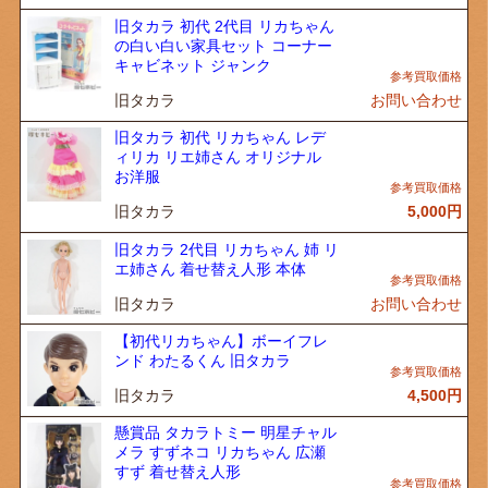
旧タカラ 初代 2代目 リカちゃん
の白い白い家具セット コーナー
キャビネット ジャンク
旧タカラ
お問い合わせ
旧タカラ 初代 リカちゃん レデ
ィリカ リエ姉さん オリジナル
お洋服
旧タカラ
5,000
円
旧タカラ 2代目 リカちゃん 姉 リ
エ姉さん 着せ替え人形 本体
旧タカラ
お問い合わせ
【初代リカちゃん】ボーイフレ
ンド わたるくん 旧タカラ
旧タカラ
4,500
円
懸賞品 タカラトミー 明星チャル
メラ すずネコ リカちゃん 広瀬
すず 着せ替え人形