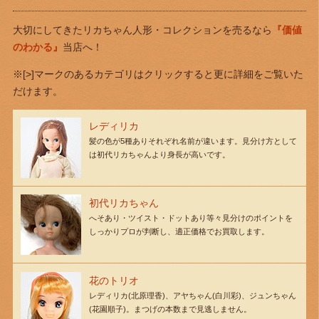
大切にしてきたリカちゃん人形・コレクションを売るなら
『価値
のわかる』
当店へ！
※[>]マークのあるカテゴリはクリックすると更に詳細をご覧いた
だけます。
レディリカ
髪の色が5種ありそれぞれ名前が違います。見分け方として
は初代リカちゃんより身長が高いです。
初代リカちゃん
へそあり・ツイスト・ドットあり等々見分けのポイントを
しっかりプロが判断し、適正価格でお買取します。
花のトリオ
レディリカ(北原理香)、アヤちゃん(白川彩)、ジュンちゃん
(花園順子)。まつげの本数まで見逃しません。