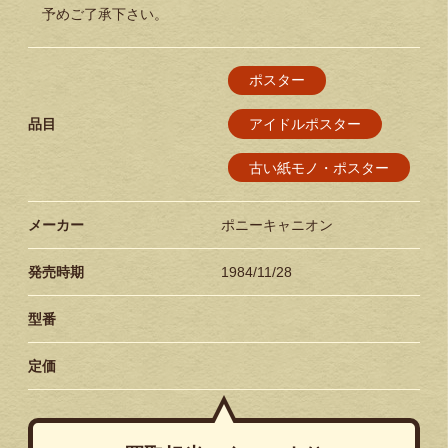
予めご了承下さい。
ポスター
品目
アイドルポスター
古い紙モノ・ポスター
メーカー
ポニーキャニオン
発売時期
1984/11/28
型番
定価