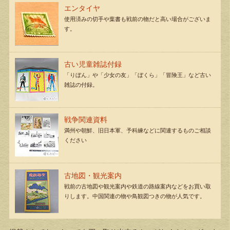
エンタイヤ
使用済みの切手や葉書も戦前の物だと高い場合がございま
す。
古い児童雑誌付録
「りぼん」や「少女の友」「ぼくら」「冒険王」など古い
雑誌の付録。
戦争関連資料
満州や朝鮮、旧日本軍、予科練などに関連するものご相談
ください
古地図・観光案内
戦前の古地図や観光案内や鉄道の路線案内などをお買い取
りします。中国関連の物や鳥観図つきの物が人気です。