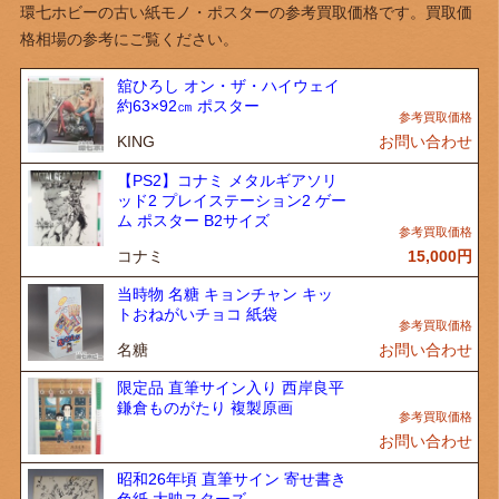
環七ホビーの古い紙モノ・ポスターの参考買取価格です。買取価
格相場の参考にご覧ください。
舘ひろし オン・ザ・ハイウェイ
約63×92㎝ ポスター
KING
お問い合わせ
【PS2】コナミ メタルギアソリ
ッド2 プレイステーション2 ゲー
ム ポスター B2サイズ
コナミ
15,000
円
当時物 名糖 キョンチャン キッ
トおねがいチョコ 紙袋
名糖
お問い合わせ
限定品 直筆サイン入り 西岸良平
鎌倉ものがたり 複製原画
お問い合わせ
昭和26年頃 直筆サイン 寄せ書き