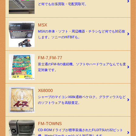
ど何でも出張買取・宅配買取可。
MSX
MSXの本体・ソフト・周辺機器・チラシなど何でも対応致
します。ソニーのHiTBiTも。
FM-7,FM-77
富士通のFM-8の後続機。ソフトやハードウェアなんでも査
定対象です。
X68000
シャープのマイコンX68k通称ペケロク。グラディウスなど
のソフトウェアを高額査定。
FM-TOWNS
CD-ROMドライブが標準装備されたFUJITSUの32ビット
機。Marty(マーティー)なども対応致します。