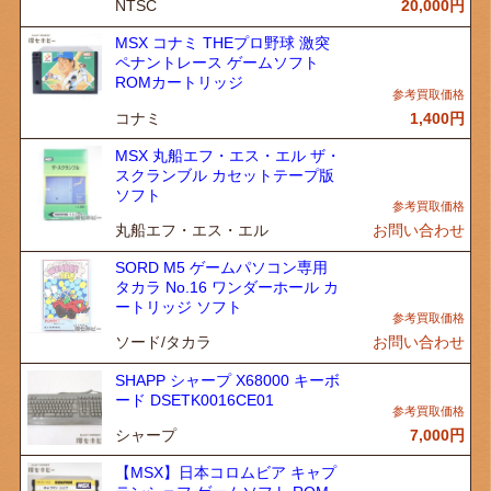
NTSC
20,000
円
MSX コナミ THEプロ野球 激突
ペナントレース ゲームソフト
ROMカートリッジ
コナミ
1,400
円
MSX 丸船エフ・エス・エル ザ・
スクランブル カセットテープ版
ソフト
丸船エフ・エス・エル
お問い合わせ
SORD M5 ゲームパソコン専用
タカラ No.16 ワンダーホール カ
ートリッジ ソフト
ソード/タカラ
お問い合わせ
SHAPP シャープ X68000 キーボ
ード DSETK0016CE01
シャープ
7,000
円
【MSX】日本コロムビア キャプ