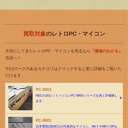
買取対象
のレトロPC・マイコン
大切にしてきたレトロPC・マイコンを売るなら
『価値のわかる』
当店へ！
※[>]マークのあるカテゴリはクリックすると更に詳細をご覧いた
だけます。
PC-9801
NECの16ビットパソコンPC-9800シリーズを高く評価致し
ます。
PC-8801
日本電気(現NEC)の代表的なマイコン。MkⅡやMKⅡSRな