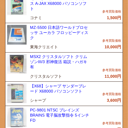
ス A-JAX X68000 パソコンソフ
ト
コナミ
1,500
円
MZ-5500 日本語ワールドプロセ
ッサ ユーカラ フロッピーディス
ク
東海クリエイト
10,000
円
MSX2 クリスタルソフト クリム
ゾンIII/3 邪神復活 箱説・ハガキ
有
クリスタルソフト
11,000
円
【X68】シャープ サンダーブレ
ード X68000 パソコンソフト
シャープ
3,600
円
PC-9801 NTSC ブレインズ
BRAINS 電子脳攻撃指令 5インチ
FD