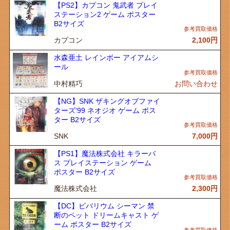
【PS2】カプコン 鬼武者 プレイ
ステーション2 ゲーム ポスター
B2サイズ
カプコン
2,100
円
水森亜土 レインボー アイアムシ
ール
中村精巧
お問い合わせ
【NG】SNK ザキングオブファイ
ターズ’99 ネオジオ ゲーム ポス
ター B2サイズ
SNK
7,000
円
【PS1】魔法株式会社 キラーバ
ス プレイステーション ゲーム
ポスター B2サイズ
魔法株式会社
2,300
円
【DC】ビバリウム シーマン 禁
断のペット ドリームキャスト ゲ
ーム ポスター B2サイズ