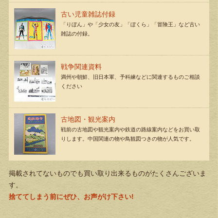
古い児童雑誌付録
「りぼん」や「少女の友」「ぼくら」「冒険王」など古い
雑誌の付録。
戦争関連資料
満州や朝鮮、旧日本軍、予科練などに関連するものご相談
ください
古地図・観光案内
戦前の古地図や観光案内や鉄道の路線案内などをお買い取
りします。中国関連の物や鳥観図つきの物が人気です。
掲載されてないものでも買い取り出来るものがたくさんございま
す。
捨ててしまう前にぜひ、お声がけ下さい!