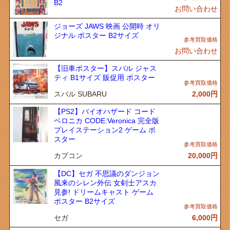
B2
お問い合わせ
ジョーズ JAWS 映画 公開時 オリ
ジナル ポスター B2サイズ
お問い合わせ
【旧車ポスター】スバル ジャス
ティ B1サイズ 販促用 ポスター
スバル SUBARU
2,000
円
【PS2】バイオハザード コード
ベロニカ CODE:Veronica 完全版
プレイステーション2 ゲーム ポ
スター
カプコン
20,000
円
【DC】セガ 不思議のダンジョン
風来のシレン外伝 女剣士アスカ
見参! ドリームキャスト ゲーム
ポスター B2サイズ
セガ
6,000
円