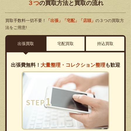
３つ
の買取方法と買取の流れ
買取手数料一切不要！
「出張」「宅配」「店頭」
の３つの買取方
法をご用意!
出張買取
宅配買取
持込買取
出張費無料！
大量整理・コレクション整理
も歓迎