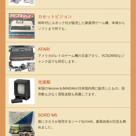
カセットビジョン
80年代にエポック社が販売した家庭用ゲーム機。本体から
ソフトまで何でも。
ATARI
アメリカのレトロゲーム機の王道アタリ。VCS(2600)なジ
ャンク品でも対応します。
光速船
米国のVectrexをBANDAIが日本国内用に販売したもの。現
存数も少なく買取金額も高騰してます。
SORD M5
後にタカラが発売するソード社のm5。森尾由美が広告を務
めました。