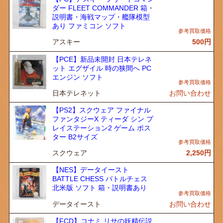
ダー FLEET COMMANDER 箱・
説明書・海戦マップ・艦隊模型
あり ファミコン ソフト
アスキー
500
円
【PCE】新品未開封 日本テレネ
ット エグザイル 時の狭間へ PC
エンジン ソフト
日本テレネット
お問い合わせ
【PS2】スクウェア ファイナル
ファンタジーX ティーダ シン プ
レイステーション2 ゲーム ポス
ター B2サイズ
スクウェア
2,250
円
【NES】データイースト
BATTLE CHESS バトルチェス
北米版 ソフト 箱・説明書あり
データイースト
お問い合わせ
【FCD】コナミ リサの妖精伝説