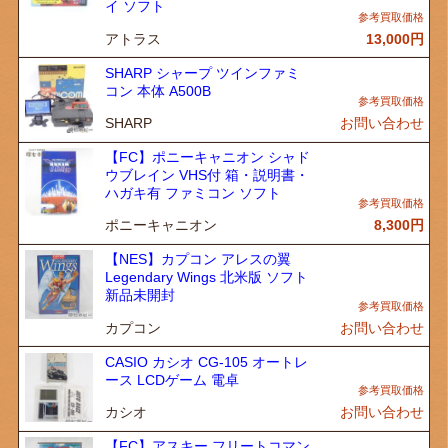
イ ソフト
アトラス
13,000
円
SHARP シャープ ツインファミ
コン 本体 A500B
SHARP
お問い合わせ
【FC】ポニーキャニオン シャド
ウブレイン VHS付 箱・説明書・
ハガキ有 ファミコン ソフト
ポニーキャニオン
8,300
円
【NES】カプコン アレスの翼
Legendary Wings 北米版 ソフト
新品未開封
カプコン
お問い合わせ
CASIO カシオ CG-105 オートレ
ース LCDゲーム 電卓
カシオ
お問い合わせ
【FC】アスキー フリートコマン