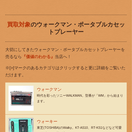
買取対象
のウォークマン・ポータブルカセッ
トプレーヤー
大切にしてきたウォークマン・ポータブルカセットプレーヤーを
売るなら
『価値のわかる』
当店へ！
※[>]マークのあるカテゴリはクリックすると更に詳細をご覧いた
だけます。
ウォークマン
時代を彩ったソニーWALKMAN。型番が「WM」から始まり
ます。
ウォーキー
東芝(TOSHIBA)のWalky。KT-AS10、RT-KS1などなど可愛