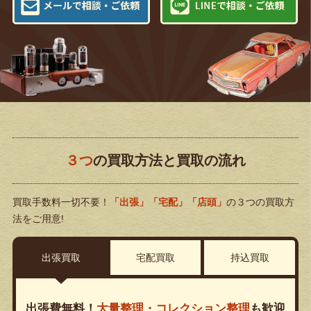
３つ
の買取方法と買取の流れ
買取手数料一切不要！
「出張」「宅配」「店頭」
の３つの買取方
法をご用意!
出張買取
宅配買取
持込買取
出張費無料！
大量整理・コレクション整理
も歓迎