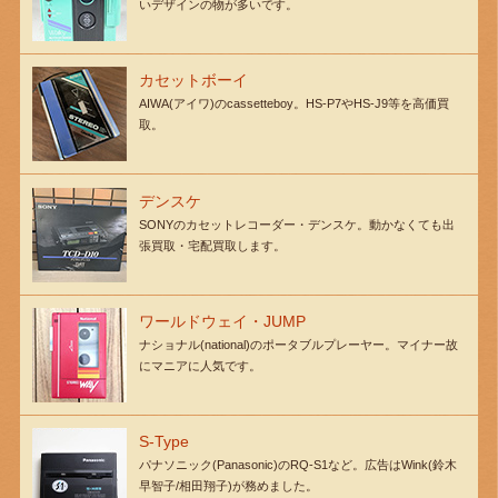
いデザインの物が多いです。
カセットボーイ
AIWA(アイワ)のcassetteboy。HS-P7やHS-J9等を高価買
取。
デンスケ
SONYのカセットレコーダー・デンスケ。動かなくても出
張買取・宅配買取します。
ワールドウェイ・JUMP
ナショナル(national)のポータブルプレーヤー。マイナー故
にマニアに人気です。
S-Type
パナソニック(Panasonic)のRQ-S1など。広告はWink(鈴木
早智子/相田翔子)が務めました。