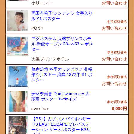
オリエント
お問い合わせ
岡田有希子 シンデレラ 文字入り
版 A1 ポスター
PONY
お問い合わせ
アグネスラム 大磯プリンスホテ
ル 新館オープン 33㎝×53㎝ ポス
ター
大磯プリンスホテル
お問い合わせ
亀倉雄策 冬季オリンピック 札幌
第2号 スキー 滑降 1972年 B1 ポ
スター
お問い合わせ
安室奈美恵 Don’t wanna cry 店
頭用 ポスター B2サイズ
avex trax
8,000
円
【PS1】カプコン バイオハザー
ド3 LAST ESCAPE プレイステ
ーション ゲーム ポスター B2サ