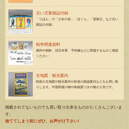
古い児童雑誌付録
「りぼん」や「少女の友」「ぼくら」「冒険王」など古い
雑誌の付録。
戦争関連資料
満州や朝鮮、旧日本軍、予科練などに関連するものご相談
ください
古地図・観光案内
戦前の古地図や観光案内や鉄道の路線案内などをお買い取
りします。中国関連の物や鳥観図つきの物が人気です。
掲載されてないものでも買い取り出来るものがたくさんございま
す。
捨ててしまう前にぜひ、お声がけ下さい!