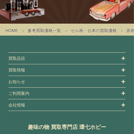
HOME
参考買取価格一覧
セル画・台本の買取価格
原
買取品目
買取情報
お知らせ
ご利用案内
会社情報
趣味の物 買取専門店 環七ホビー