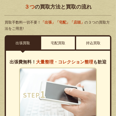
３つ
の買取方法と買取の流れ
買取手数料一切不要！
「出張」「宅配」「店頭」
の３つの買取方
法をご用意!
出張買取
宅配買取
持込買取
出張費無料！
大量整理・コレクション整理
も歓迎