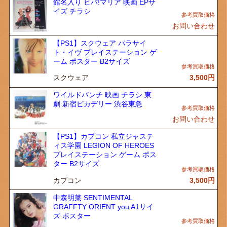
館名入り ビバ!マリア 映画 EPサ
イズ チラシ
お問い合わせ
【PS1】スクウェア パラサイ
ト・イヴ プレイステーション ゲ
ーム ポスター B2サイズ
スクウェア
3,500
円
ワイルドバンチ 映画 チラシ 東
劇 新宿ピカデリー 渋谷東急
お問い合わせ
【PS1】カプコン 私立ジャステ
ィス学園 LEGION OF HEROES
プレイステーション ゲーム ポス
ター B2サイズ
カプコン
3,500
円
中森明菜 SENTIMENTAL
GRAFFTY ORIENT you A1サイ
ズ ポスター