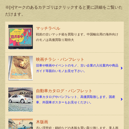
※[>]マークのあるカテゴリはクリックすると更に詳細をご覧いた
だけます。
マッチラベル
戦前の古いマッチ箱を買取ります。中国輸出用の海外向け
のモノは高価買取り期待大
映画チラシ・パンフレット
旧車や映画やイベントのモノ、古い企業の入社案内や商品
ガイド等面白いモノお見せ下さい。
自動車カタログ・パンフレット
旧車カタログやパンフレット、高価買取致します。国産
車、外国車ポスターもお見せください。
木版画
古い浮世絵・錦絵などの木版を買い取り致します。美人画