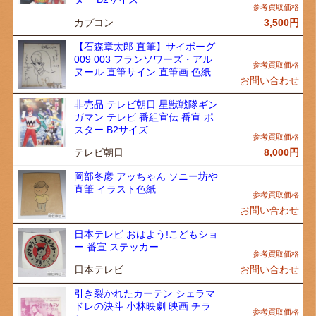
カプコン
3,500
円
【石森章太郎 直筆】サイボーグ
009 003 フランソワーズ・アル
ヌール 直筆サイン 直筆画 色紙
お問い合わせ
非売品 テレビ朝日 星獣戦隊ギン
ガマン テレビ 番組宣伝 番宣 ポ
スター B2サイズ
テレビ朝日
8,000
円
岡部冬彦 アッちゃん ソニー坊や
直筆 イラスト色紙
お問い合わせ
日本テレビ おはよう!こどもショ
ー 番宣 ステッカー
日本テレビ
お問い合わせ
引き裂かれたカーテン シェラマ
ドレの決斗 小林映劇 映画 チラ