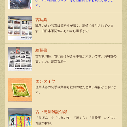
ゲームの販促品ポスターなど新旧問わずお買取り致しま
す。
古写真
戦前の古い写真は資料性が高く、高値で取引されていま
す。旧日本軍関連のものから風景まで
絵葉書
古写真同様、古い絵はがきも市場が大きいです。資料性の
高いもの、高額買取中
エンタイヤ
使用済みの切手や葉書も戦前の物だと高い場合がございま
す。
古い児童雑誌付録
「りぼん」や「少女の友」「ぼくら」「冒険王」など古い
雑誌の付録。