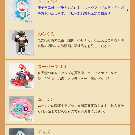
ドラえもん
藤子不二雄のドラえもんのおもちゃやフィギュア・グッズ
を買取いたします。ポピー製品買取金額自信あり！
のらくろ
黒犬の野良犬黒吉、通称「のらくろ」を主人公とする田河
水泡の昭和の人気漫画。関連品をお見せください。
スーパーマリオ
任天堂のキャラグッズを買取中。カービィやゼルダの伝
説、どうぶつの森、スプラトゥーン等のグッズも！
ムーミン
ムーミンに関連するグッズを高額査定致します。お人形か
ら日用品までどんなものでもお見せください。
ディズニー