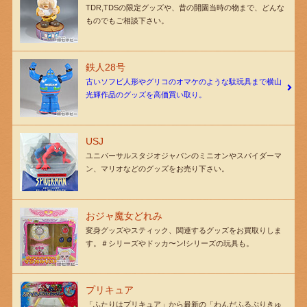
TDR,TDSの限定グッズや、昔の開園当時の物まで、どんな
ものでもご相談下さい。
鉄人28号
古いソフビ人形やグリコのオマケのような駄玩具まで横山
光輝作品のグッズを高価買い取り。
USJ
ユニバーサルスタジオジャパンのミニオンやスパイダーマ
ン、マリオなどのグッズをお売り下さい。
おジャ魔女どれみ
変身グッズやスティック、関連するグッズをお買取りしま
す。＃シリーズやドッカ〜ン!シリーズの玩具も。
プリキュア
「ふたりはプリキュア」から最新の「わんだふるぷりきゅ