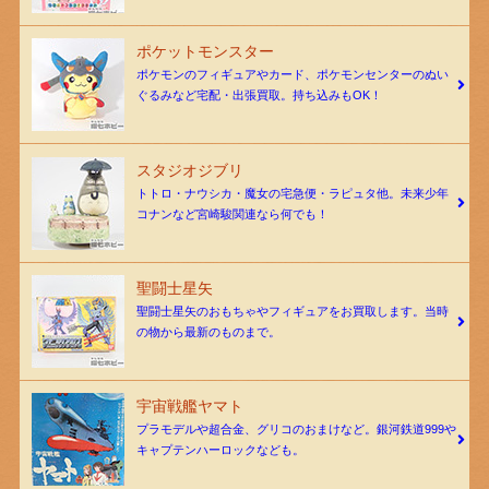
ポケットモンスター
ポケモンのフィギュアやカード、ポケモンセンターのぬい
ぐるみなど宅配・出張買取。持ち込みもOK！
スタジオジブリ
トトロ・ナウシカ・魔女の宅急便・ラピュタ他。未来少年
コナンなど宮崎駿関連なら何でも！
聖闘士星矢
聖闘士星矢のおもちゃやフィギュアをお買取します。当時
の物から最新のものまで。
宇宙戦艦ヤマト
プラモデルや超合金、グリコのおまけなど。銀河鉄道999や
キャプテンハーロックなども。