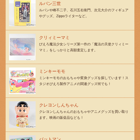
ルパン三世
ルパンや峰不二子、石川五右衛門、次元大介のフィギュア
やグッズ、Zippoライターなど。
クリィミーマミ
ぴえろ魔法少女シリーズ第一作の「魔法の天使クリィミー
マミ」をしっかりと高額査定します。
ミンキーモモ
ミンキーモモのおもちゃや変身グッズを探しています！ス
タジオぴえろ製作アニメの関連グッズ何でも！
クレヨンしんちゃん
クレヨンしんちゃんのおもちゃやアニメグッズを買い取り
ます。映画の販促品なども！
バットマン