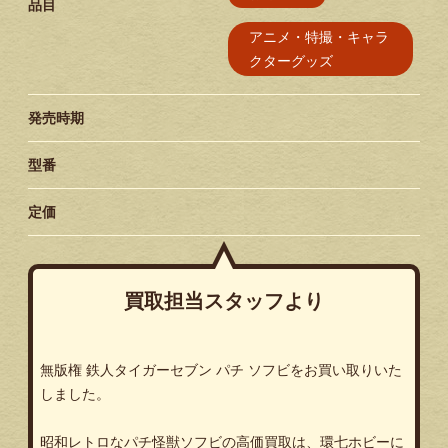
品目
アニメ・特撮・キャラ
クターグッズ
発売時期
型番
定価
買取担当スタッフより
無版権 鉄人タイガーセブン パチ ソフビをお買い取りいた
しました。
昭和レトロなパチ怪獣ソフビの高価買取は、環七ホビーに