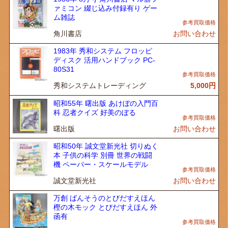
ァミコン 綴じ込み付録有り ゲー
ム雑誌
角川書店
お問い合わせ
1983年 秀和システム フロッピ
ディスク 活用ハンドブック PC-
80S31
秀和システムトレーディング
5,000
円
昭和55年 曙出版 あけぼの入門百
科 忍者クイズ 好美のぼる
曙出版
お問い合わせ
昭和50年 誠文堂新光社 切りぬく
本 子供の科学 別冊 世界の戦闘
機 ペーパー・スケールモデル
誠文堂新光社
お問い合わせ
万創 ばんそうのとびだすえほん
樫の木モック とびだすえほん 外
函有