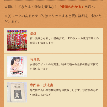
大切にしてきた本・雑誌を売るなら
『価値のわかる』
当店へ
※[>]マークのあるカテゴリはクリックすると更に詳細をご覧いた
だけます。
漫画
古い漫画から新しい漫画まで、LINEやメール査定で凡その
金額をお伝えします
写真集
女優やアイドルの写真集、昭和の物から最新の物まで何で
も買い取ります
専門書・技法書
専門性の高い本や技術書をお買取りします。宗教学のもの
や建築のものなど