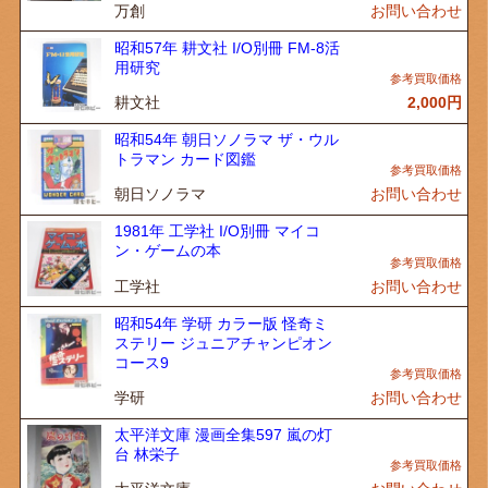
万創
お問い合わせ
昭和57年 耕文社 I/O別冊 FM-8活
用研究
耕文社
2,000
円
昭和54年 朝日ソノラマ ザ・ウル
トラマン カード図鑑
朝日ソノラマ
お問い合わせ
1981年 工学社 I/O別冊 マイコ
ン・ゲームの本
工学社
お問い合わせ
昭和54年 学研 カラー版 怪奇ミ
ステリー ジュニアチャンピオン
コース9
学研
お問い合わせ
太平洋文庫 漫画全集597 嵐の灯
台 林栄子