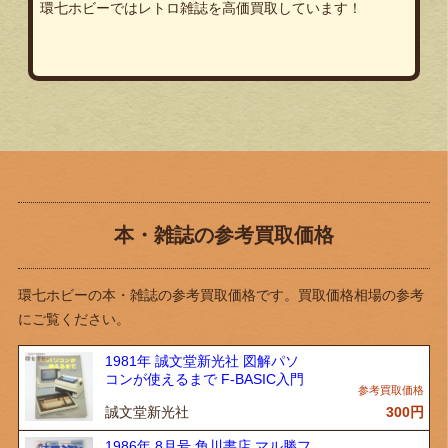
環七ホビーではレトロ雑誌を高価買取しています！
本・雑誌の参考買取価格
環七ホビーの本・雑誌の参考買取価格です。買取価格相場の参考
にご覧ください。
1981年 誠文堂新光社 図解パソ
コンが使えるまで F-BASIC入門
誠文堂新光社
300
円
1986年 8月号 角川書店 マル勝フ