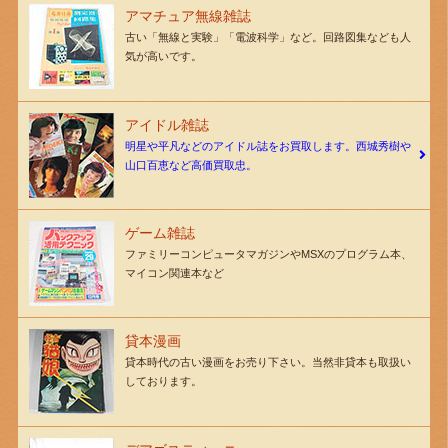
アマチュア無線雑誌
古い「無線と実験」「電波科学」など。回路図集なども人
気が高いです。
アイドル雑誌
明星や平凡などのアイドル誌をお買取します。西城秀樹や
山口百恵など高価買取忠。
ゲーム雑誌
ファミリーコンピュータマガジンやMSXのプログラム本、
マイコン関連本など
貸本漫画
貸本時代の古い漫画をお売り下さい。当然非貸本も取扱い
しております。